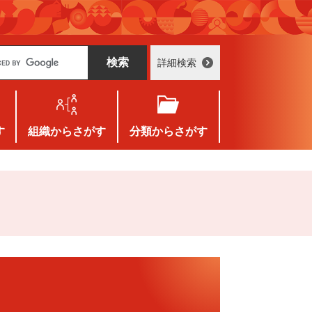
詳細検索
す
組織
からさがす
分類
からさがす