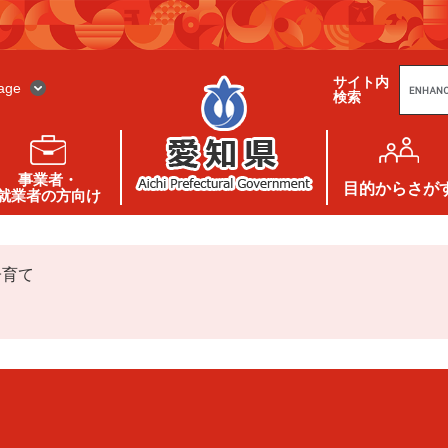
G
サイト内
o
age
検索
o
g
l
e
カ
ス
事業者・
タ
目的
からさが
就業者の方向け
ム
検
索
子育て