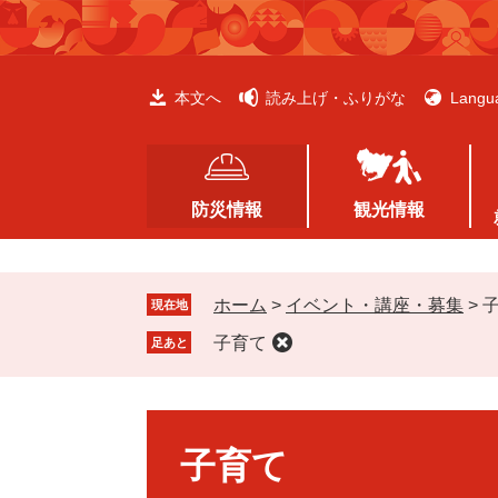
ペ
メ
ー
ニ
ジ
ュ
の
ー
本文へ
読み上げ・ふりがな
Langu
先
を
頭
飛
で
ば
す
し
防災情報
観光情報
。
て
本
文
ホーム
>
イベント・講座・募集
>
へ
現在地
子育て
足あと
本
文
子育て