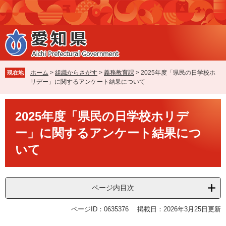
ペ
メ
ー
ニ
ジ
ュ
の
ー
先
を
頭
飛
で
ば
ホーム
>
組織からさがす
>
義務教育課
>
2025年度「県民の日学校ホ
現在地
す
し
リデー」に関するアンケート結果について
。
て
本
本
文
2025年度「県民の日学校ホリデ
文
へ
ー」に関するアンケート結果につ
いて
ページ内目次
ページID：0635376
掲載日：2026年3月25日更新