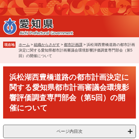
ペ
メ
ー
ニ
ジ
ュ
の
ー
先
を
頭
飛
で
ば
ホーム
>
組織からさがす
>
都市計画課
>
浜松湖西豊橋道路の都市計画
現在地
す
し
決定に関する愛知県都市計画審議会環境影響評価調査専門部会（第5
。
て
回）の開催について
本
文
本
へ
浜松湖西豊橋道路の都市計画決定に
文
関する愛知県都市計画審議会環境影
響評価調査専門部会（第5回）の開
催について
ページ内目次