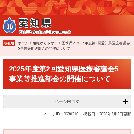
ペ
メ
ー
ニ
ジ
ュ
の
ー
先
を
頭
飛
で
ば
ホーム
>
組織からさがす
>
医務課
>
2025年度第2回愛知県医療審議会
現在地
す
し
5事業等推進部会の開催について
。
て
本
本
文
2025年度第2回愛知県医療審議会5
文
へ
事業等推進部会の開催について
ページ内目次
ページID：0630210
掲載日：2026年3月2日更新