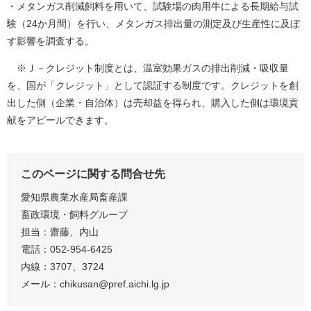
・メタンガス削減飼料を用いて、試験場の肉用牛による長期給与試
験（24か月間）を行い、メタンガス排出量の測定及び生産性に及ぼ
す影響を調査する。
※Ｊ－クレジット制度とは、温室効果ガスの排出削減・吸収量
を、国が「クレジット」として認証する制度です。クレジットを創
出した側（企業・自治体）は売却益を得られ、購入した側は環境貢
献をアピールできます。​
このページに関する問合せ先
愛知県農業水産局畜産課
畜政環境・飼料グループ
担当：齋藤、内山
電話：052-954-6425
内線：3707、3724
メール：chikusan@pref.aichi.lg.jp