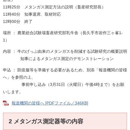
11時25分 メタンガス測定方法の説明（畜産研究部長）
11時40分 知事退席、取材対応
12時00分 終了
場所 ： 農業総合試験場畜産研究部乳牛舎（長久手市岩作三ヶ峯1-
1）
内容 ： 牛のげっぷ由来のメタンガスを削減する試験研究の概要説明
知事によるメタンガス測定のデモンストレーション
申込 ： 防疫服等を準備する必要があるため、別添「報道機関の皆様
へ」を参照の上、
事前申し込み（3月31日（火曜日）午後4時まで）をお願
いします。
報道機関の皆様へ [PDFファイル／346KB]
2 メタンガス測定器等の内容