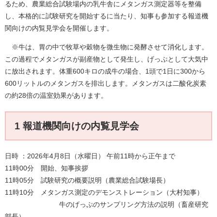
るため、農業総合試験場内の乳牛舎にメタンガス測定器等を整備
し、本格的に試験研究を開始するに当たり、知事も参加する報道機
関向けの内覧見学会を開催します。
※牛は、胃の中で牧草や穀物を微生物に発酵させて消化します。
この過程でメタンガスが副産物として発生し、げっぷとして大気中
に放出されます。体重600キロの成牛の場合、1頭で1日に300から
600リットルのメタンガスを排出します。メタンガスは二酸化炭素
の約28倍の温室効果があります。
1 報道機関向けの内覧見学会
日時 ：2026年4月8日（水曜日） 午前11時から正午まで
11時00分 開始、知事挨拶
11時05分 試験研究の概要説明（農業総合試験場長）
11時10分 メタンガス測定のデモンストレーション（大村知事）
牛のげっぷのサンプリング方法の説明（畜産研究
部長）