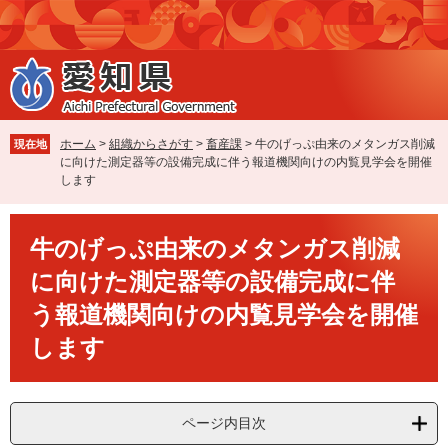
ペ
メ
ー
ニ
ジ
ュ
の
ー
先
を
頭
飛
で
ば
ホーム
>
組織からさがす
>
畜産課
>
牛のげっぷ由来のメタンガス削減
現在地
す
し
に向けた測定器等の設備完成に伴う報道機関向けの内覧見学会を開催
。
て
します
本
文
本
へ
牛のげっぷ由来のメタンガス削減
文
に向けた測定器等の設備完成に伴
う報道機関向けの内覧見学会を開催
します
ページ内目次