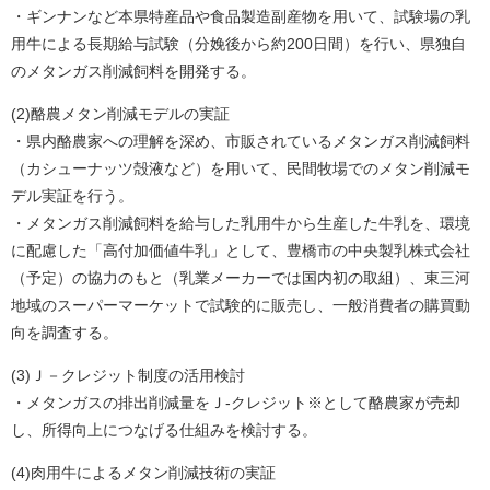
・ギンナンなど本県特産品や食品製造副産物を用いて、試験場の乳
用牛による長期給与試験（分娩後から約200日間）を行い、県独自
のメタンガス削減飼料を開発する。
(2)酪農メタン削減モデルの実証
・県内酪農家への理解を深め、市販されているメタンガス削減飼料
（カシューナッツ殻液など）を用いて、民間牧場でのメタン削減モ
デル実証を行う。
・メタンガス削減飼料を給与した乳用牛から生産した牛乳を、環境
に配慮した「高付加価値牛乳」として、豊橋市の中央製乳株式会社
（予定）の協力のもと（乳業メーカーでは国内初の取組）、東三河
地域のスーパーマーケットで試験的に販売し、一般消費者の購買動
向を調査する。
(3)Ｊ－クレジット制度の活用検討
・メタンガスの排出削減量をＪ-クレジット※として酪農家が売却
し、所得向上につなげる仕組みを検討する。
(4)肉用牛によるメタン削減技術の実証