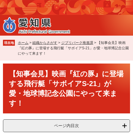
ペ
メ
ー
ニ
ジ
ュ
の
ー
先
を
頭
飛
で
ば
ホーム
>
組織からさがす
>
ジブリパーク推進課
>
【知事会見】映画
現在地
す
し
『紅の豚』に登場する飛行艇「サボイアS-21」が愛・地球博記念公園
。
て
にやって来ます！
本
文
本
へ
【知事会見】映画『紅の豚』に登場
文
する飛行艇「サボイアS-21」が
愛・地球博記念公園にやって来ま
す！
ページ内目次