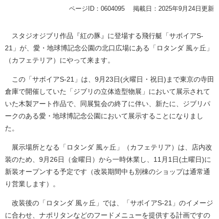
ページID：0604095
掲載日：2025年9月24日更新
​​ スタジオジブリ作品『紅の豚』に登場する飛行艇「サボイアS-
21」が、愛・地球博記念公園の北口広場にある「ロタンダ 風ヶ丘」
（カフェテリア）にやって来ます。
この「サボイアS-21」は、9月23日(火曜日・祝日)まで東京の寺田
倉庫で開催していた「ジブリの立体造型物展」において展示されて
いた木製アート作品で、同展覧会の終了に伴い、新たに、ジブリパ
ークのある愛・地球博記念公園において展示することになりまし
た。
展示場所となる「ロタンダ 風ヶ丘」（カフェテリア）は、店内改
装のため、9月26日（金曜日）から一時休業し、11月1日(土曜日)に
新装オープンする予定です（改装期間中も別棟のショップは通常通
り営業します）。
改装後の「ロタンダ 風ヶ丘」では、「サボイアS-21」のイメージ
に合わせ、ナポリタンなどのフードメニューを提供する計画ですの