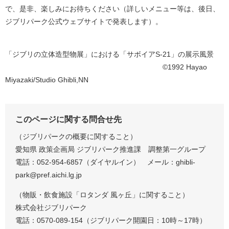
で、是非、楽しみにお待ちください（詳しいメニュー等は、後日、
ジブリパーク公式ウェブサイトで発表します）。
​「ジブリの立体造型物展」における「サボイアS-21」の展示風景
​ ©1992 Hayao
Miyazaki/Studio Ghibli,NN
このページに関する問合せ先
（ジブリパークの概要に関すること）
愛知県 政策企画局 ジブリパーク推進課 調整第一グループ
電
話：052-954-6857（ダイヤルイン） メール：ghibli-
park@pref.aichi.lg.jp
（物販・飲食施設「ロタンダ 風ヶ丘」に関すること）
株式会社ジブリパーク
電話：0570-089-154（ジブリパーク開園日：10時～17時）