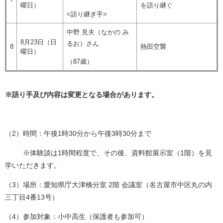
曜日）
を語り継ぐ
<語り継ぎ手>
中野 見夫（なかの み
8月23日（日
るお）さん
8
熱田空襲
曜日）
（87歳）
※語り手及び内容は変更となる場合があります。
（2）時間：午後1時30分から午後3時30分まで
※体験談は1時間程度で、その後、資料館展示室（1階）を見
学いただきます。
（3）場所：愛知県庁大津橋分室 2階 会議室（名古屋市中区丸の内
三丁目4番13号）
（4）参加対象：小中高生（保護者も参加可）