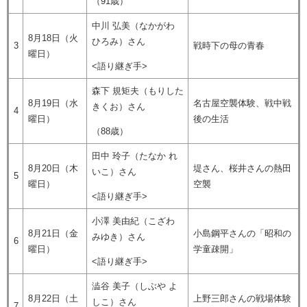
（91歳）
中川 弘美（なかがわ
8月18日（火
ひろみ）さん
3
戦時下の母の青春
曜日）
<語り継ぎ手>
森下 規矩夫（もりした
8月19日（水
​名古屋空襲体験、戦中戦
きくお）さん
4
曜日）
後の生活
（88歳）
田中 玲子（たなか れ
8月20日（木
堤さん、桜井さんの熱田
いこ）さん
5
曜日）
空襲
<語り継ぎ手>
小澤 美由紀（こざわ
8月21日（金
小島鋼平さんの「昭和の
みゆき）さん
6
曜日）
学童疎開」
<語り継ぎ手>
澁谷 美子（しぶや よ
8月22日（土
上野三郎さんの戦場体験
しこ）さん
7