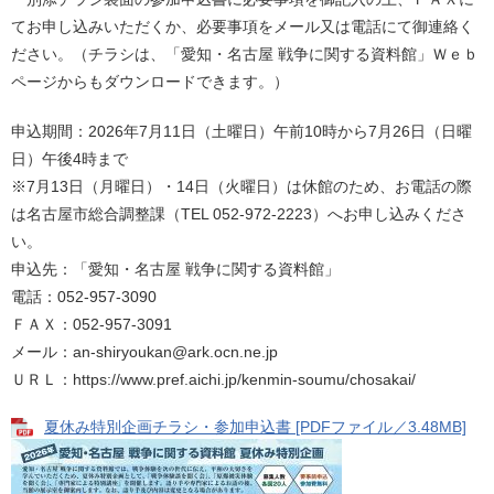
てお申し込みいただくか、必要事項をメール又は電話にて御連絡く
ださい。（チラシは、「愛知・名古屋 戦争に関する資料館」Ｗｅｂ
ページからもダウンロードできます。）
申込期間：2026年7月11日（土曜日）午前10時から7月26日（日曜
日）午後4時まで
※7月13日（月曜日）・14日（火曜日）は休館のため、お電話の際
は名古屋市総合調整課（TEL 052-972-2223）へお申し込みくださ
い。
申込先：「愛知・名古屋 戦争に関する資料館」
電話：052-957-3090
ＦＡＸ：052-957-3091
メール：an-shiryoukan@ark.ocn.ne.jp
ＵＲＬ：https://www.pref.aichi.jp/kenmin-soumu/chosakai/
夏休み特別企画チラシ・参加申込書 [PDFファイル／3.48MB]