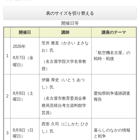
表のサイズを切り替える
開催日等
開催日
講師
講座のテーマ
笠井 雅直（かさい まさな
2026年
お）氏
「航空機名古屋」の
1
8月7日（金
戦時・戦後
（名古屋学院大学名誉教
曜日）
授）
伊藤 厚史（いとう あつ
し）氏
8月8日（土
愛知県戦争遺跡調査
2
（名古屋市教育委員会事
曜日）
報告
務局見晴台考古資料館学
芸員）
西形 久司（にしかた ひさ
8月9日（日
暮らしのなかの情報
し）氏
3
曜日）
と戦争