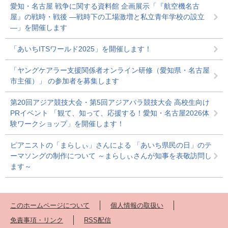
愛知・名古屋 戦争に関する資料館 企画展示「『航空機名古
屋』の戦時・戦後 ―戦時下の工場激増と私立青年学校の設立
―」を開催します
「あいちITSワールド2025」を開催します！
「ヤングケアラー支援関係者オンライン研修（愛知県・名古屋
市主催）」 の参加者を募集します
第20回アジア競技大会・第5回アジアパラ競技大会 高校生向け
PRイベント 「観て、知って、応援する！愛知・名古屋2026体
験ワークショップ」を開催します！
ピアニストの「まらしぃ」さんによる 「あいち県民の日」のテ
ーマソングの制作について ～まらしぃさんが知事を表敬訪問し
ます～
このホームページについて
個人情報の取扱い
免責事項・リンク
RSS配信