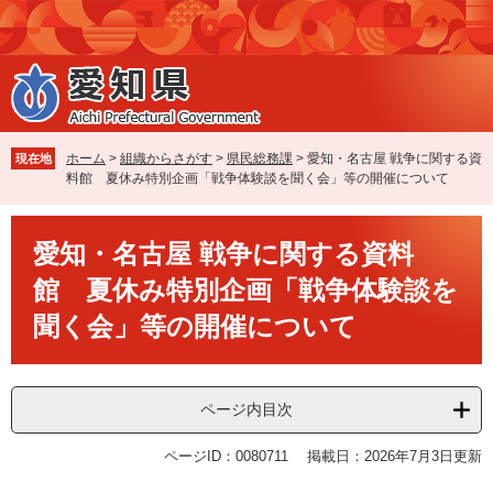
ペ
メ
ー
ニ
ジ
ュ
の
ー
先
を
頭
飛
で
ば
ホーム
>
組織からさがす
>
県民総務課
>
愛知・名古屋 戦争に関する資
現在地
す
し
料館 夏休み特別企画「戦争体験談を聞く会」等の開催について
。
て
本
本
文
愛知・名古屋 戦争に関する資料
文
へ
館 夏休み特別企画「戦争体験談を
聞く会」等の開催について
ページ内目次
ページID：0080711
掲載日：2026年7月3日更新