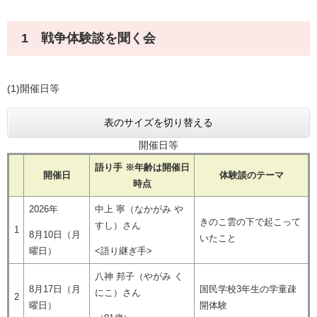
1 戦争体験談を聞く会
(1)開催日等
表のサイズを切り替える
開催日等
語り手 ※年齢は開催日
開催日
体験談のテーマ
時点
2026年
中上 寧（なかがみ や
きのこ雲の下で起こって
すし）さん
1
8月10日（月
いたこと
曜日）
<語り継ぎ手>
八神 邦子（やがみ く
8月17日（月
国民学校3年生の学童疎
にこ）さん
2
曜日）
開体験