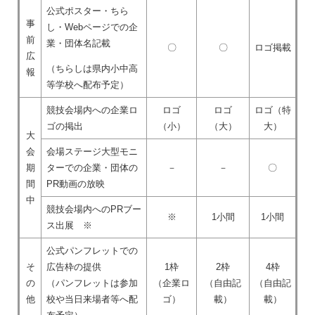
公式ポスター・ちら
事
し・Webページでの企
前
業・団体名記載
〇
〇
ロゴ掲載
広
（ちらしは県内小中高
報
等学校へ配布予定）
競技会場内への企業ロ
ロゴ
ロゴ
ロゴ（特
ゴの掲出
（小）
（大）
大）
大
会
会場ステージ大型モニ
期
ターでの企業・団体の
－
－
〇
間
PR動画の放映
中
競技会場内へのPRブー
※
1小間
1小間
ス出展 ※
公式パンフレットでの
そ
広告枠の提供
1枠
2枠
4枠
の
（パンフレットは参加
（企業ロ
（自由記
（自由記
他
校や当日来場者等へ配
ゴ）
載）
載）