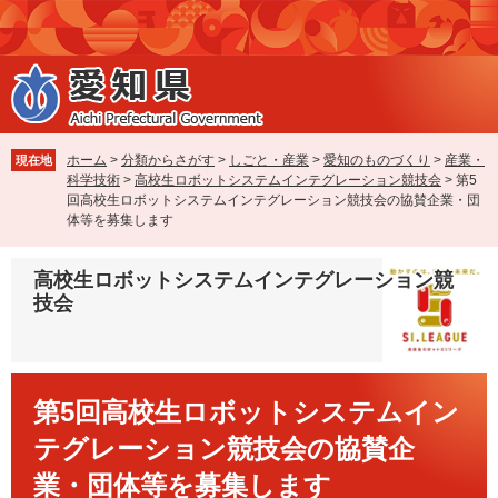
ペ
メ
ー
ニ
ジ
ュ
の
ー
先
を
頭
飛
で
ば
ホーム
>
分類からさがす
>
しごと・産業
>
愛知のものづくり
>
産業・
現在地
す
し
科学技術
>
高校生ロボットシステムインテグレーション競技会
>
第5
。
て
回高校生ロボットシステムインテグレーション競技会の協賛企業・団
本
体等を募集します
文
へ
高校生ロボットシステムインテグレーション競
技会
本
第5回高校生ロボットシステムイン
文
テグレーション競技会の協賛企
業・団体等を募集します