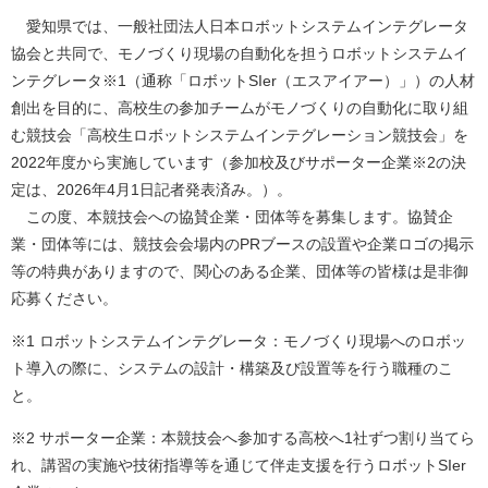
愛知県では、一般社団法人日本ロボットシステムインテグレータ
協会と共同で、モノづくり現場の自動化を担うロボットシステムイ
ンテグレータ※1（通称「ロボットSIer（エスアイアー）」）の人材
創出を目的に、高校生の参加チームがモノづくりの自動化に取り組
む競技会「高校生ロボットシステムインテグレーション競技会」を
2022年度から実施しています（参加校及びサポーター企業※2の決
定は、2026年4月1日記者発表済み。）。
この度、本競技会への協賛企業・団体等を募集します。協賛企
業・団体等には、競技会会場内のPRブースの設置や企業ロゴの掲示
等の特典がありますので、関心のある企業、団体等の皆様は是非御
応募ください。
​※1 ロボットシステムインテグレータ：モノづくり現場へのロボッ
ト導入の際に、システムの設計・構築及び設置等を行う職種のこ
と。​
※2 サポーター企業：本競技会へ参加する高校へ1社ずつ割り当てら
れ、講習の実施や技術指導等を通じて伴走支援を行うロボットSIer