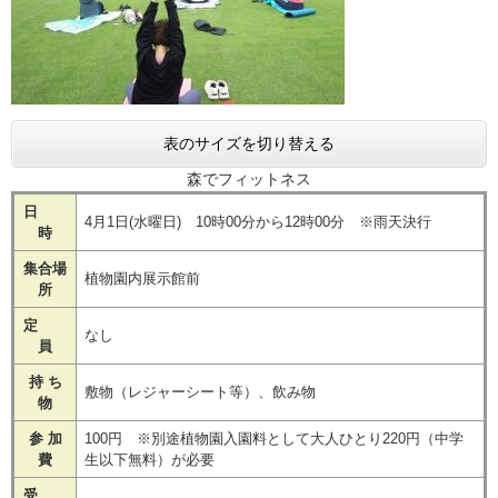
表のサイズを切り替える
森でフィットネス
日
4月1日(水曜日) 10時00分から12時00分 ※雨天決行
時
集合場
植物園内展示館前
所
定
なし
員
持 ち
敷物（レジャーシート等）、飲み物
物
参 加
100円 ※別途植物園入園料として大人ひとり220円（中学
費
生以下無料）が必要
受