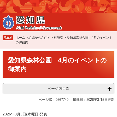
ペ
メ
ー
ニ
ジ
ュ
の
ー
先
を
頭
飛
で
ば
ホーム
>
組織からさがす
>
林務課
>
愛知県森林公園 4月のイベント
現在地
す
し
の御案内
。
て
本
本
文
愛知県森林公園 4月のイベントの
文
へ
御案内
ページ内目次
ページID：0567740
掲載日：2026年3月5日更新
2026年3月5日(木曜日)発表