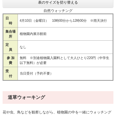
表のサイズを切り替える
自然ウォッチング
日
4月10日（金曜日） 10時00分から12時00分 ※雨天決行
時
集合場
植物園内展示館前
所
定
なし
員
参 加
無料 ※別途植物園入園料として大人ひとり220円（中学生
費
以下無料）が必要
受
当日受付（予約不要）
付
道草ウォーキング
花や虫、鳥などを観察しながら、植物園の中を一緒にウォッチング