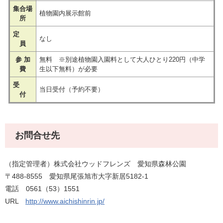
集合場
植物園内展示館前
所
定
なし
員
参 加
無料 ※別途植物園入園料として大人ひとり220円（中学
費
生以下無料）が必要
受
当日受付（予約不要）
付
お問合せ先
（指定管理者）株式会社ウッドフレンズ 愛知県森林公園
〒488-8555 愛知県尾張旭市大字新居5182-1
電話 0561（53）1551
URL
http://www.aichishinrin.jp/