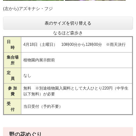
(左から)アズキナシ・フジ
表のサイズを切り替える
なるほど森歩き
日
4月18日（土曜日） 10時00分から12時00分 ※雨天決行
時
集合場
植物園内展示館前
所
定
なし
員
参 加
無料 ※別途植物園入園料として大人ひとり220円（中学生
費
以下無料）が必要
受
当日受付（予約不要）
付
野の花めぐり