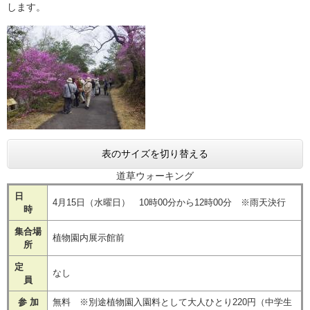
します。
表のサイズを切り替える
道草ウォーキング
日
4月15日（水曜日） 10時00分から12時00分 ※雨天決行
時
集合場
植物園内展示館前
所
定
なし
員
参 加
無料 ※別途植物園入園料として大人ひとり220円（中学生