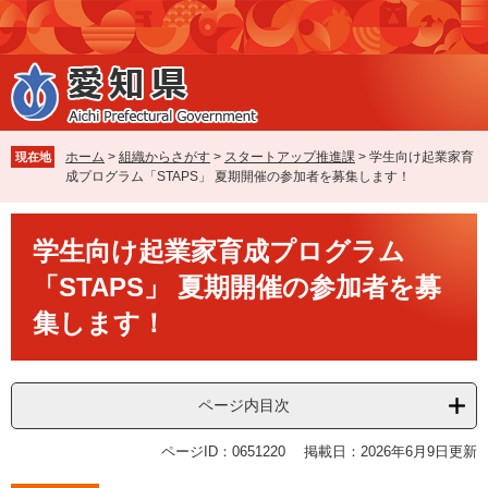
ペ
メ
ー
ニ
ジ
ュ
の
ー
先
を
頭
飛
で
ば
ホーム
>
組織からさがす
>
スタートアップ推進課
>
学生向け起業家育
現在地
す
し
成プログラム「STAPS」 夏期開催の参加者を募集します！
。
て
本
本
文
学生向け起業家育成プログラム
文
へ
「STAPS」 夏期開催の参加者を募
集します！
ページ内目次
ページID：0651220
掲載日：2026年6月9日更新