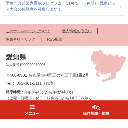
学生向け起業家育成プログラム「STAPS」（春期） 最終ピッ
チ大会の観覧者を募集します！
このホームページについて
個人情報の取扱い
免責事項・リンク
RSS配信
愛知県
法人番号1000020230006
〒460-8501 名古屋市中区三の丸三丁目1番2号
Tel：
052-961-2111（代表）
開庁時間：
午前8時45分から午後5時30分
（土曜・日曜日・祝日・12月29日から1月3日を除く）
※開庁時間の異なる組織、施設があります。
県機関への連絡先一覧
読み上げ・ふりがな
防災情報