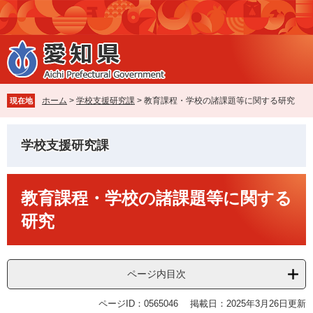
ペ
メ
ー
ニ
ジ
ュ
の
ー
先
を
頭
飛
で
ば
ホーム
>
学校支援研究課
>
教育課程・学校の諸課題等に関する研究
現在地
す
し
。
て
本
学校支援研究課
文
へ
本
教育課程・学校の諸課題等に関する
文
研究
ページ内目次
ページID：0565046
掲載日：2025年3月26日更新