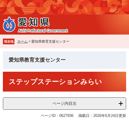
ペ
メ
ー
ニ
ジ
ュ
の
ー
先
を
頭
飛
で
ば
ホーム
>
愛知県教育支援センター
現在地
す
し
。
て
本
愛知県教育支援センター
文
へ
本
ステップステーションみらい
文
ページ内目次
ページID：0627936
掲載日：2026年6月24日更新