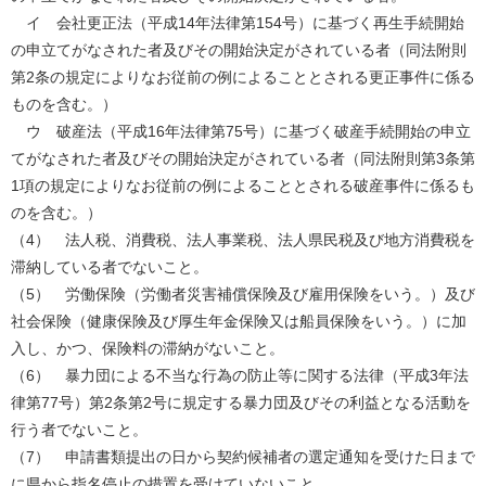
イ 会社更正法（平成14年法律第154号）に基づく再生手続開始
の申立てがなされた者及びその開始決定がされている者（同法附則
第2条の規定によりなお従前の例によることとされる更正事件に係る
ものを含む。）
ウ 破産法（平成16年法律第75号）に基づく破産手続開始の申立
てがなされた者及びその開始決定がされている者（同法附則第3条第
1項の規定によりなお従前の例によることとされる破産事件に係るも
のを含む。）
（4） 法人税、消費税、法人事業税、法人県民税及び地方消費税を
滞納している者でないこと。
（5） 労働保険（労働者災害補償保険及び雇用保険をいう。）及び
社会保険（健康保険及び厚生年金保険又は船員保険をいう。）に加
入し、かつ、保険料の滞納がないこと。
（6） 暴力団による不当な行為の防止等に関する法律（平成3年法
律第77号）第2条第2号に規定する暴力団及びその利益となる活動を
行う者でないこと。
（7） 申請書類提出の日から契約候補者の選定通知を受けた日まで
に県から指名停止の措置を受けていないこと。