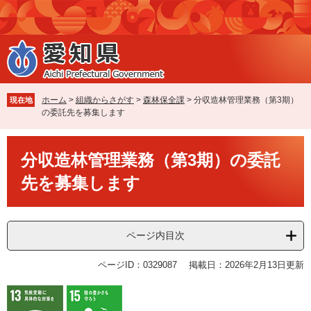
ペ
メ
ー
ニ
ジ
ュ
の
ー
先
を
頭
飛
で
ば
ホーム
>
組織からさがす
>
森林保全課
>
分収造林管理業務（第3期）
現在地
す
し
の委託先を募集します
。
て
本
本
文
分収造林管理業務（第3期）の委託
文
へ
先を募集します
ページ内目次
ページID：0329087
掲載日：2026年2月13日更新