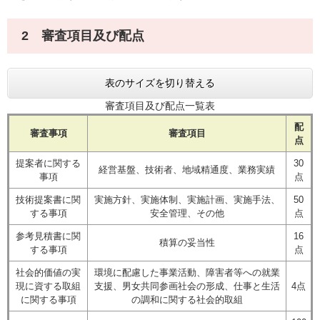
2 審査項目及び配点
表のサイズを切り替える
審査項目及び配点一覧表
配
審査事項
審査項目
点
提案者に関する
30
経営基盤、技術者、地域精通度、業務実績
事項
点
技術提案書に関
実施方針、実施体制、実施計画、実施手法、
50
する事項
安全管理、その他
点
参考見積書に関
16
積算の妥当性
する事項
点
社会的価値の実
環境に配慮した事業活動、障害者等への就業
現に資する取組
支援、男女共同参画社会の形成、仕事と生活
4点
に関する事項
の調和に関する社会的取組