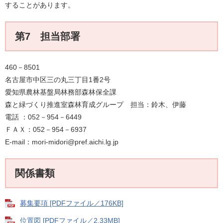
することがあります。
第7 担当部署
460－8501
名古屋市中区三の丸三丁目1番2号
愛知県農林基盤局林務部森林保全課
森と緑づくり推進室森林育成グループ 担当：鈴木、伊藤
電話 ：052－954－6449
ＦＡＸ：052－954－6937
E-mail：mori-midori@pref.aichi.lg.jp
関係書類
募集要項 [PDFファイル／176KB]
位置図 [PDFファイル／2.33MB]