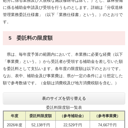
処分に係る業務及び大規模な施設修繕等は除く。）とし、森林整備
に係る補助金申請及び受領を行うものとします。詳細は「分収造林
管理業務委託仕様書」（以下「業務仕様書」という。）のとおりで
す。
5 委託料の限度額
県は、毎年度予算の範囲内において、本業務に必要な経費（以下
「事業費」という。）から受託者が受領する補助金を差し引いた額
を委託料として支払います。各年度の限度額は以下のとおりです。
なお、表中、補助金及び事業費は、県が一定の条件により想定した
額で参考数値です。（金額は消費税及び地方消費税額を含む。）
表のサイズを切り替える
委託料限度額一覧表
年度
委託料限度額
（参考補助金）
（参考事業費）
2026年度
52,138千円
22,529千円
74,667千円