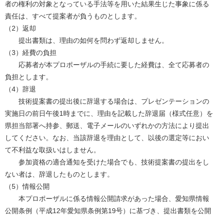
者の権利の対象となっている手法等を用いた結果生じた事象に係る
責任は、すべて提案者が負うものとします。
（2）返却
提出書類は、理由の如何を問わず返却しません。
（3）経費の負担
応募者が本プロポーザルの手続に要した経費は、全て応募者の
負担とします。
（4）辞退
技術提案書の提出後に辞退する場合は、プレゼンテーションの
実施日の前日午後1時までに、理由を記載した辞退届（様式任意）を
県担当部署へ持参、郵送、電子メールのいずれかの方法により提出
してください。なお、当該辞退を理由として、以後の選定等におい
て不利益な取扱いはしません。
参加資格の適合通知を受けた場合でも、技術提案書の提出をし
ない者は、辞退したものとします。
（5）情報公開
本プロポーザルに係る情報公開請求があった場合、愛知県情報
公開条例（平成12年愛知県条例第19号）に基づき、提出書類を公開