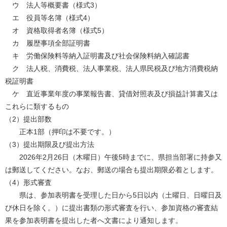
ウ 法人等概要書（様式3）
エ 役員等名簿（様式4）
オ 資格取得者名簿（様式5）
カ 履歴事項全部証明書
キ 労働保険料等納入証明書及び社会保険料納入確認書
ク 法人税、消費税、法人事業税、法人県民税及び地方消費税納
税証明書
ケ 直近事業年度の事業報告書、貸借対照表及び損益計算書又は
これらに類するもの
（2）提出部数
正本1部（押印は不要です。）
（3）提出期限及び提出方法
2026年2月26日（木曜日）午後5時までに、県担当部署に持参又
は郵送してください。なお、郵送の場合も提出期限必着とします。
（4）形式審査
県は、参加表明書を受理した日から5日以内（土曜日、日曜日及
び休日を除く。）に提出書類の形式審査を行い、参加資格の審査結
果を参加表明書を提出した者へ文書により通知します。