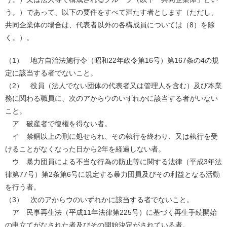
う。）であって、以下の要件をすべて満たす者とします（ただし、
共同企業体の場合は、代表者以外の各構成員については（8）を除
く。）。
（1） 地方自治法施行令（昭和22年政令第16号）第167条の4の規
定に該当する者でないこと。
（2） 役員（法人でない団体の代表者又は管理人を含む）及び本業
務に関わる職員に、次のアからウのいずれかに該当する者がいない
こと。
ア 破産者で復権を得ない者。
イ 禁錮以上の刑に処せられ、その執行を終わり、又は執行を受
けることがなくなった日から2年を経過しない者。
ウ 暴力団員による不当な行為の防止等に関する法律（平成3年法
律第77号）第2条第6号に規定する暴力団員及びその利益となる活動
を行う者。
（3） 次のアからウのいずれかに該当する者でないこと。
ア 民事再生法（平成11年法律第225号）に基づく再生手続開始
の申立てがなされた者及びその開始決定がされている者。