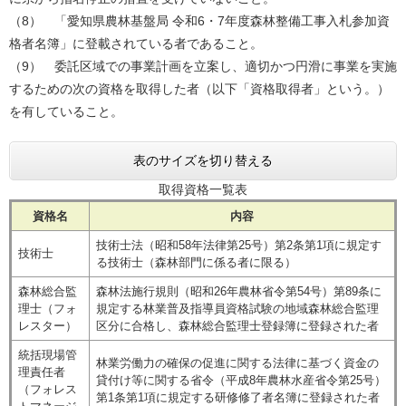
（8） 「愛知県農林基盤局 令和6・7年度森林整備工事入札参加資
格者名簿」に登載されている者であること。
（9） 委託区域での事業計画を立案し、適切かつ円滑に事業を実施
するための次の資格を取得した者（以下「資格取得者」という。）
を有していること。
表のサイズを切り替える
取得資格一覧表
資格名
内容
技術士法（昭和58年法律第25号）第2条第1項に規定す
技術士
る技術士（森林部門に係る者に限る）
森林総合監
森林法施行規則（昭和26年農林省令第54号）第89条に
理士（フォ
規定する林業普及指導員資格試験の地域森林総合監理
レスター）
区分に合格し、森林総合監理士登録簿に登録された者
統括現場管
林業労働力の確保の促進に関する法律に基づく資金の
理責任者
貸付け等に関する省令（平成8年農林水産省令第25号）
（フォレス
第1条第1項に規定する研修修了者名簿に登録された者