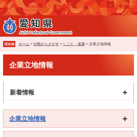
ペ
メ
ー
ニ
ジ
ュ
の
ー
先
を
頭
飛
で
ば
ホーム
>
分類からさがす
>
しごと・産業
>
企業立地情報
現在地
す
し
。
て
本
本
企業立地情報
文
文
へ
新着情報
企業立地情報