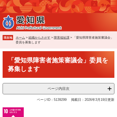
ペ
メ
ー
ニ
ジ
ュ
の
ー
先
を
頭
飛
で
ば
ホーム
>
組織からさがす
>
障害福祉課
>
「愛知県障害者施策審議会」
現在地
す
し
委員を募集します
。
て
本
本
文
「愛知県障害者施策審議会」委員を
文
へ
募集します
ページ内目次
ページID：5139299
掲載日：2026年3月19日更新