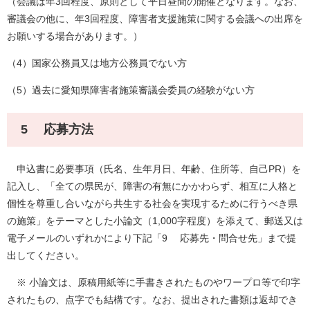
（会議は年3回程度、原則として平日昼間の開催となります。なお、
審議会の他に、年3回程度、障害者支援施策に関する会議への出席を
お願いする場合があります。）
（4）国家公務員又は地方公務員でない方
（5）過去に愛知県障害者施策審議会委員の経験がない方
5 応募方法
申込書に必要事項（氏名、生年月日、年齢、住所等、自己PR）を
記入し、「全ての県民が、障害の有無にかかわらず、相互に人格と
個性を尊重し合いながら共生する社会を実現するために行うべき県
の施策」をテーマとした小論文（1,000字程度）を添えて、郵送又は
電子メールのいずれかにより下記「9 応募先・問合せ先」まで提
出してください。
※ 小論文は、原稿用紙等に手書きされたものやワープロ等で印字
されたもの、点字でも結構です。なお、提出された書類は返却でき