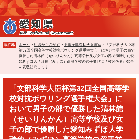
ペ
メ
ー
ニ
ジ
ュ
の
ー
先
を
頭
飛
で
ば
ホーム
>
組織からさがす
>
学事振興課私学振興室
>
「文部科学大臣杯
現在地
す
し
第32回全国高等学校対抗ボウリング選手権大会」において男子の部で
。
て
優勝した清林館（せいりんかん）高等学校及び女子の部で優勝した愛
本
知みずほ大学瑞穂（みずほ）高等学校の選手並びに学校関係者が知事
を表敬訪問します
文
へ
本
「文部科学大臣杯第32回全国高等学
文
校対抗ボウリング選手権大会」に
おいて男子の部で優勝した清林館
（せいりんかん）高等学校及び女
子の部で優勝した愛知みずほ大学