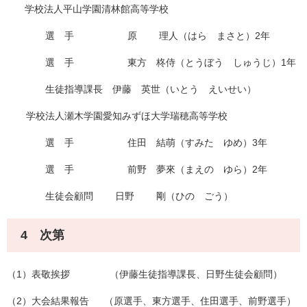
学校法人平山学園清林館高等学校
選 手 原 理人（はら まさと）2年
選 手 東方 柊侍（とうぼう しゅうじ）1年
生徒指導課長 伊藤 英世（いとう えいせい）
学校法人瀬木学園愛知みずほ大学瑞穂高等学校
選 手 住田 結萌（すみた ゆめ）3年
選 手 前野 夢來（まえの ゆら）2年
生徒会顧問 日野 剛（ひの ごう）
4 次第
（1）表敬挨拶 （伊藤生徒指導課長、日野生徒会顧問）
（2）大会結果報告 （原選手、東方選手、住田選手、前野選手）