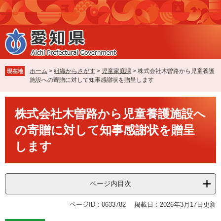
ペ
メ
ー
ニ
ジ
ュ
の
ー
先
を
頭
飛
で
ば
ホーム
>
組織からさがす
>
児童家庭課
>
株式会社木曽路から児童養護
現在地
す
し
施設への寄贈に対して知事感謝状を贈呈します
。
て
本
本
文
株式会社木曽路から児童養護施設へ
文
へ
の寄贈に対して知事感謝状を贈呈
します
ページ内目次
ページID：0633782
掲載日：2026年3月17日更新