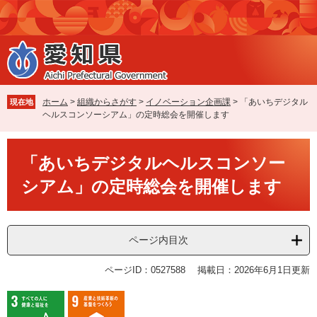
ペ
メ
ー
ニ
ジ
ュ
の
ー
先
を
頭
飛
で
ば
ホーム
>
組織からさがす
>
イノベーション企画課
>
「あいちデジタル
現在地
す
し
ヘルスコンソーシアム」の定時総会を開催します
。
て
本
本
文
「あいちデジタルヘルスコンソー
文
へ
シアム」の定時総会を開催します
ページ内目次
ページID：0527588
掲載日：2026年6月1日更新