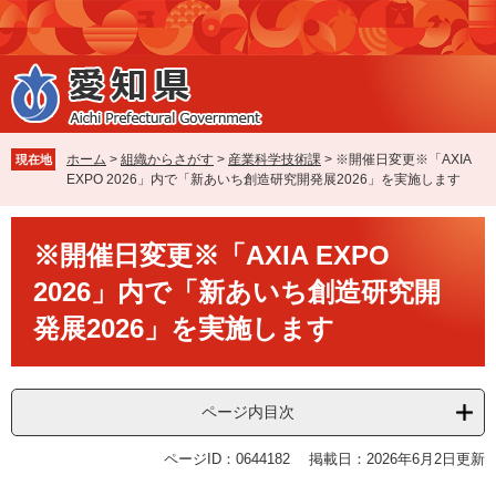
ペ
メ
ー
ニ
ジ
ュ
の
ー
先
を
頭
飛
で
ば
ホーム
>
組織からさがす
>
産業科学技術課
>
※開催日変更※「AXIA
現在地
す
し
EXPO 2026」内で「新あいち創造研究開発展2026」を実施します
。
て
本
本
文
※開催日変更※「AXIA EXPO
文
へ
2026」内で「新あいち創造研究開
発展2026」を実施します
ページ内目次
ページID：0644182
掲載日：2026年6月2日更新