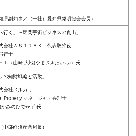
知県副知事／（一社）愛知県発明協会会長）
へ行く」～民間宇宙ビジネスの創出」
式会社ＡＳＴＲＡＸ 代表取締役
飛行士
ＨＩ（山崎 大地(やまざきたいち)）氏
リの知財戦略と活動」
式会社メルカリ
ctual Property マネージャ・弁理士
(かみのひでかず)氏
（中部経済産業局長）