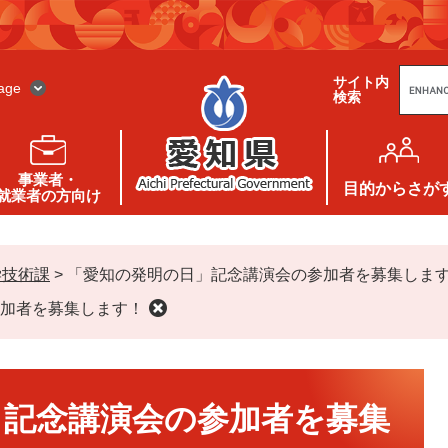
G
サイト内
o
age
検索
o
g
l
e
カ
ス
事業者・
タ
目的
からさが
就業者の方向け
ム
検
索
学技術課
>
「愛知の発明の日」記念講演会の参加者を募集しま
加者を募集します！
」記念講演会の参加者を募集