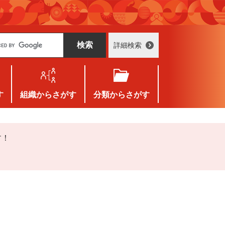
詳細検索
す
組織
からさがす
分類
からさがす
す！