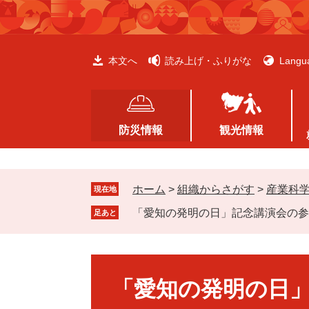
ペ
メ
ー
ニ
ジ
ュ
の
ー
本文へ
読み上げ・ふりがな
Langu
先
を
頭
飛
で
ば
す
し
防災情報
観光情報
。
て
本
文
ホーム
>
組織からさがす
>
産業科
へ
現在地
「愛知の発明の日」記念講演会の参
足あと
本
文
「愛知の発明の日