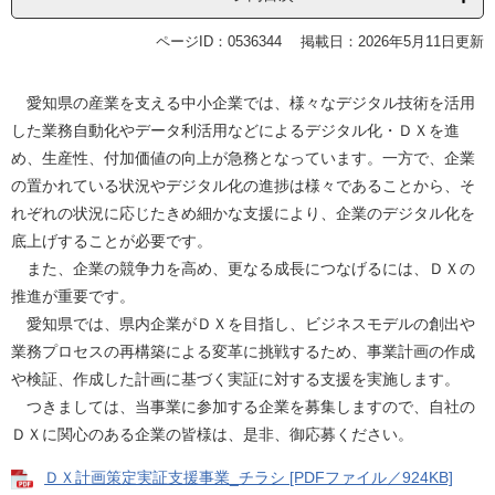
ページID：0536344
掲載日：2026年5月11日更新
愛知県の産業を支える中小企業では、様々なデジタル技術を活用
した業務自動化やデータ利活用などによるデジタル化・ＤＸを進
め、生産性、付加価値の向上が急務となっています。一方で、企業
の置かれている状況やデジタル化の進捗は様々であることから、そ
れぞれの状況に応じたきめ細かな支援により、企業のデジタル化を
底上げすることが必要です。
また、企業の競争力を高め、更なる成長につなげるには、ＤＸの
推進が重要です。
愛知県では、県内企業がＤＸを目指し、ビジネスモデルの創出や
業務プロセスの再構築による変革に挑戦するため、事業計画の作成
や検証、作成した計画に基づく実証に対する支援を実施します。
つきましては、当事業に参加する企業を募集しますので、自社の
ＤＸに関心のある企業の皆様は、是非、御応募ください。
ＤＸ計画策定実証支援事業_チラシ [PDFファイル／924KB]