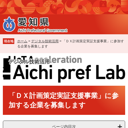
ペ
メ
ー
ニ
ジ
ュ
の
ー
先
を
頭
飛
で
ば
ホーム
>
デジタル技術活用
>
「ＤＸ計画策定実証支援事業」に参加す
現在地
す
し
る企業を募集します
。
て
本
デジタル技術活用
文
へ
本
「ＤＸ計画策定実証支援事業」に参
文
加する企業を募集します
ページ内目次