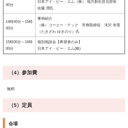
日本アイ・ビー・エム（株） 地方創生担当部長
40分
佐藤 潤氏
事例紹介
14時40分～15時
（株）コーエー・テック 常務取締役 滝沢 幸憲
00分
（たきざわ ゆきのり）氏
15時00分～16時
個別相談会【希望者のみ】
00分
日本アイ・ビー・エム(株)
（4）参加費
無料
（5）定員
会場