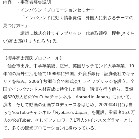
内容：・事業者募集説明
・インバウンドプロモーションセミナー
「インバウンドに効く情報発信～外国人に刺さるテーマの
見つけ方～」
講師…株式会社ライフブリッジ 代表取締役 櫻井(さくら
い)亮太郎(りょうたろう) 氏
【櫻井亮太郎氏プロフィール】
仙台市出身。中学卒業後、渡米。英国リッチモンド大学卒業。10
年間の海外生活を経て1999年に帰国。外資系銀行、証券会社でキャ
リアを積み。2006年故郷仙台で株式会社ライフブリッジを設立。全
国でインバウンド人材育成に特化した研修・講演を行う傍ら、登録
者320万人超のYouTubeチャンネル「Abroad in Japan」において、
演者、そして動画の企画プロデュースをはじめ、2020年4月には自
らもYouTubeチャンネル「Ryotaro’s Japan」を開設。登録者15.6万
人のYouTuber、そしてフォロワー7.1万人のインスタグラマーとし
て、多くの観光プロモーションに携わっている。