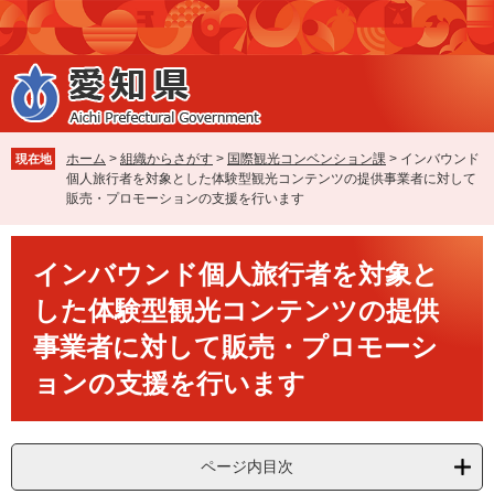
ペ
メ
ー
ニ
ジ
ュ
の
ー
先
を
頭
飛
で
ば
ホーム
>
組織からさがす
>
国際観光コンベンション課
>
インバウンド
現在地
す
し
個人旅行者を対象とした体験型観光コンテンツの提供事業者に対して
。
て
販売・プロモーションの支援を行います
本
文
本
へ
インバウンド個人旅行者を対象と
文
した体験型観光コンテンツの提供
事業者に対して販売・プロモーシ
ョンの支援を行います
ページ内目次