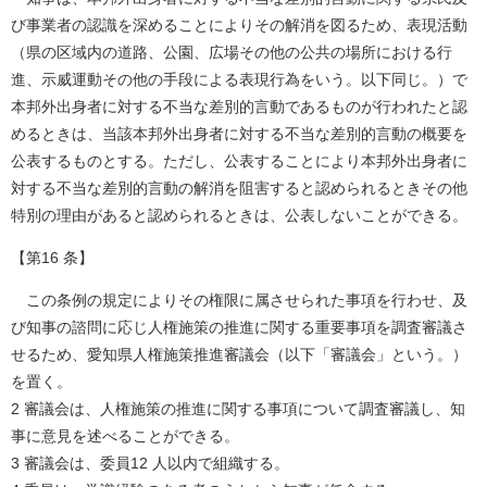
び事業者の認識を深めることによりその解消を図るため、表現活動
（県の区域内の道路、公園、広場その他の公共の場所における行
進、示威運動その他の手段による表現行為をいう。以下同じ。）で
本邦外出身者に対する不当な差別的言動であるものが行われたと認
めるときは、当該本邦外出身者に対する不当な差別的言動の概要を
公表するものとする。ただし、公表することにより本邦外出身者に
対する不当な差別的言動の解消を阻害すると認められるときその他
特別の理由があると認められるときは、公表しないことができる。
【第16 条】
この条例の規定によりその権限に属させられた事項を行わせ、及
び知事の諮問に応じ人権施策の推進に関する重要事項を調査審議さ
せるため、愛知県人権施策推進審議会（以下「審議会」という。）
を置く。
2 審議会は、人権施策の推進に関する事項について調査審議し、知
事に意見を述べることができる。
3 審議会は、委員12 人以内で組織する。