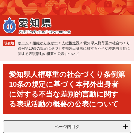
ペ
メ
ー
ニ
ジ
ュ
の
ー
先
を
頭
飛
で
ば
ホーム
>
組織からさがす
>
人権推進課
>
愛知県人権尊重の社会づくり
現在地
す
し
条例第10条の規定に基づく本邦外出身者に対する不当な差別的言動に
。
て
関する表現活動の概要の公表について
本
文
本
へ
愛知県人権尊重の社会づくり条例第
文
10条の規定に基づく本邦外出身者
に対する不当な差別的言動に関す
る表現活動の概要の公表について
ページ内目次