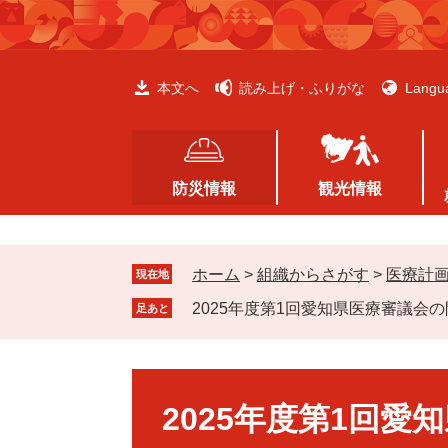
ペ
メ
ー
ニ
ジ
ュ
の
ー
本文へ
読み上げ・ふりがな
Langu
先
を
頭
飛
で
ば
す
し
防災情報
観光情報
。
て
本
文
ホーム
>
組織からさがす
>
医療計
へ
現在地
2025年度第1回愛知県医療審議会
足あと
本
文
2025年度第1回