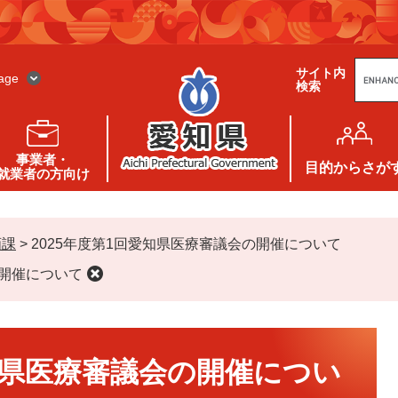
G
サイト内
o
age
検索
o
g
l
e
カ
ス
事業者・
タ
目的
からさが
就業者の方向け
ム
検
索
画課
>
2025年度第1回愛知県医療審議会の開催について
の開催について
愛知県医療審議会の開催につい