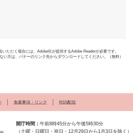
いただく場合には、Adobe社が提供するAdobe Readerが必要です。
をお持ちでない方は、バナーのリンク先からダウンロードしてください。（無料）
い
免責事項・リンク
RSS配信
開庁時間：
午前8時45分から午後5時30分
（土曜・日曜日・祝日・12月29日から1月3日を除く）