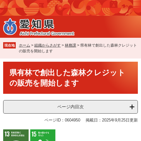
ペ
メ
ー
ニ
ジ
ュ
の
ー
先
を
頭
飛
で
ば
ホーム
>
組織からさがす
>
林務課
>
県有林で創出した森林クレジット
現在地
す
し
の販売を開始します
。
て
本
本
文
県有林で創出した森林クレジット
文
へ
の販売を開始します
ページ内目次
ページID：0604950
掲載日：2025年9月25日更新