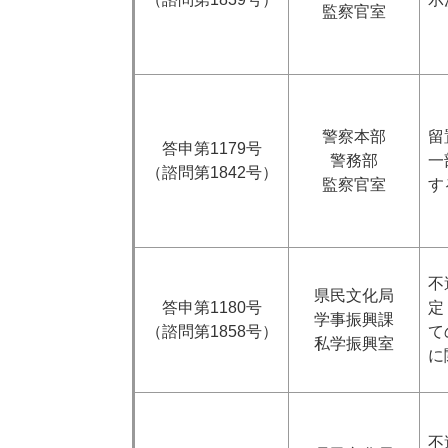
監察官室
警察本部
留
​答申第1179号
警務部
一
（諮問第1842号）
監察官室
す
不
県民文化局
​答申第1180号
定
学事振興課
（諮問第1858号）
て
私学振興室
に
不