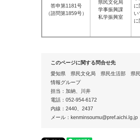
県民文化局
​答申第1181号
に
学事振興課
（諮問第1859号）
い
私学振興室
に
このページに関する問合せ先
愛知県 県民文化局 県民生活部 県
情報グループ
担当：加納、川井
電話：052-954-6172
内線：2440、2437
メール：kenminsoumu@pref.aichi.lg.jp