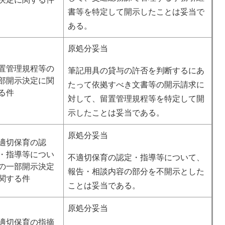
書等を特定して開示したことは妥当で
ある。
原処分妥当
置管理規程等の
筆記用具の貸与の許否を判断するにあ
部開示決定に関
たって依拠すべき文書等の開示請求に
る件
対して、留置管理規程等を特定して開
示したことは妥当である。
原処分妥当
適切保育の認
・指導等につい
不適切保育の認定・指導等について、
の一部開示決定
報告・相談内容の部分を不開示とした
関する件
ことは妥当である。
原処分妥当
適切保育の指摘