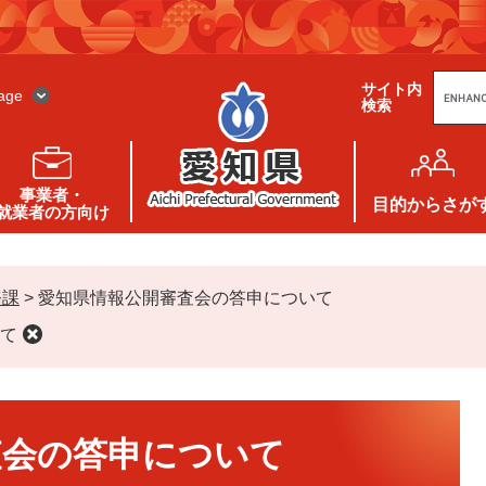
G
サイト内
o
age
検索
o
g
l
e
カ
ス
事業者・
タ
目的
からさが
就業者の方向け
ム
検
索
務課
>
愛知県情報公開審査会の答申について
て
査会の答申について