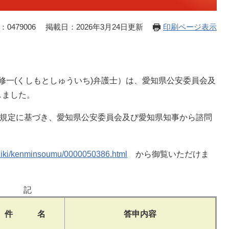
0479006
掲載日：2026年3月24日更新
印刷ページ表示
修一(くしもとしゅういち)弁護士）は、愛知県公安委員会及
しました。
の規定に基づき、愛知県公安委員会及び愛知県知事から諮問
。
oshiki/kenminsoumu/0000050386.html
から御覧いただけま
記
件 名
答申内容