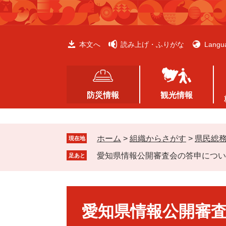
ペ
メ
ー
ニ
ジ
ュ
の
ー
本文へ
読み上げ・ふりがな
Langu
先
を
頭
飛
で
ば
す
し
防災情報
観光情報
。
て
本
文
ホーム
>
組織からさがす
>
県民総
へ
現在地
愛知県情報公開審査会の答申につい
足あと
本
文
愛知県情報公開審