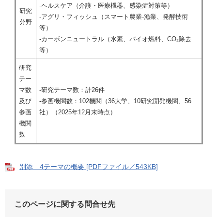
-ヘルスケア（介護・医療機器、感染症対策等）
研究
-アグリ・フィッシュ（スマート農業-漁業、発酵技術
分野
等）
-カーボンニュートラル（水素、バイオ燃料、CO₂除去
等）
研究
テー
マ数
-研究テーマ数：計26件
及び
-参画機関数：102機関（36大学、10研究開発機関、56
参画
社）（2025年12月末時点）
機関
数
別添 4テーマの概要 [PDFファイル／543KB]
このページに関する問合せ先