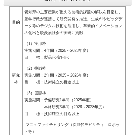
愛知県の主要産業が抱える技術的課題の解決を目指し、
産学行政が連携して研究開発を推進。生成AIやビッグデ
目的
ータ等のデジタル技術を活用し、革新的イノベーション
の創出と脱炭素社会の実現に貢献。
（1）実用枠
実施期間：4年間（2025～2028年度）
目 標：製品化-実用化
（2）挑戦枠
研究
実施期間：2年間（2025～2026年度）
枠
目 標：技術確立の目途以上
（3）国際枠
実施期間：予備研究1年間（2025年度）
本格研究3年間（2026～2028年度）
目 標：技術確立の目途以上
-マニュファクチャリング（次世代モビリティ、ロボッ
ト等）