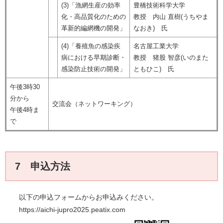
(3)「漁網生産の効率
豊橋技術科学大学
化・高品質化のための
教授 内山 直樹(うちやま
革新的編網機の開発」
なおき) 氏
(4)「養殖魚の感染疾
名古屋工業大学
病における早期診断・
教授 猪股 智彦(いのまた
感染防止技術の開発」
ともひこ) 氏
午後3時30
分から
交流会（ネットワーキング）
午後4時ま
で
7 申込方法
以下の申込フォームからお申込みください。
https://aichi-jupro2025.peatix.com