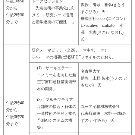
午後1時50
トークセッション
教授 鬼頭 雅弘(きとう
分から
「先端技術の事業化に向
まさひろ) 氏
午後2時30
けて ― 研究シーズ活用
株式会社eiicon(エイコン)
分まで
と産学連携の可能性 ―」
Executive Incubator 小
澤 尚志(おざわ なおし)
氏
研究テーマピッチ（全26テーマ中4テーマ）
※4テーマの概要は別添PDFファイルのとおり。
(1)「サーキュラーエ
名古屋大学
コノミーを志向した航
助教 上野 智永(うえの と
空宇宙用超軽量実装部
もなが) 氏
材の開発」
(2)「マルチマテリア
午後2時40
ル部材の接合・解体の
ユーアイ精機株式会社
分から
一連技術の開発と接合
代表取締役 水野 一路(み
午後3時20
予測AIシステムの構
ずの かずみち) 氏
分まで
築」