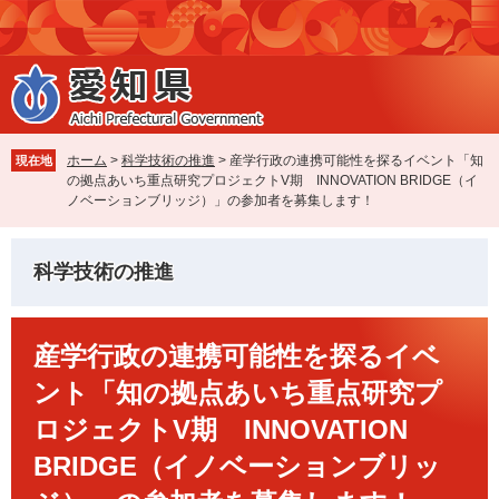
ペ
メ
ー
ニ
ジ
ュ
の
ー
先
を
頭
飛
で
ば
ホーム
>
科学技術の推進
>
産学行政の連携可能性を探るイベント「知
現在地
す
し
の拠点あいち重点研究プロジェクトV期 INNOVATION BRIDGE（イ
。
て
ノベーションブリッジ）」の参加者を募集します！
本
文
へ
科学技術の推進
本
産学行政の連携可能性を探るイベ
文
ント「知の拠点あいち重点研究プ
ロジェクトV期 INNOVATION
BRIDGE（イノベーションブリッ