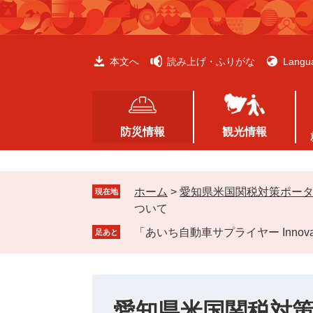
ペ
メ
ー
ニ
ジ
ュ
の
ー
本文へ
読み上げ・ふりがな
Langu
先
を
頭
飛
で
ば
す
し
防災情報
観光情報
。
て
本
文
ホーム
>
愛知県米国関税対策ポ
へ
現在地
ついて
「あいち自動車サプライヤー Innova
足あと
愛知県米国関税