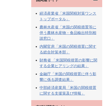
経済産業省「米国関税対策ワンス
トップポータル」
農林水産省「米国の関税措置等に
伴う農林水産物・食品輸出特別相
談窓口」
内閣官房「米国の関税措置に関す
る総合対策本部」
財務省 「米国関税措置の影響に関
する企業ヒアリングの結果」
金融庁「米国の関税措置に伴う影
響に係る調査結果」
中部経済産業局「米国の関税措置
に関する支援策及び情報」