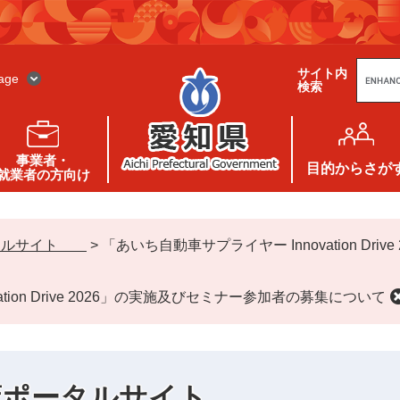
G
サイト内
o
age
検索
o
g
l
e
カ
ス
事業者・
タ
目的
からさが
就業者の方向け
ム
検
索
ータルサイト
>
「あいち自動車サプライヤー Innovation Dr
tion Drive 2026」の実施及びセミナー参加者の募集について
対策ポータルサイト