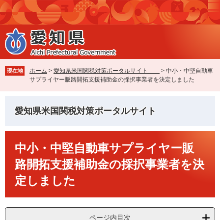
ペ
メ
ー
ニ
ジ
ュ
の
ー
先
を
頭
飛
で
ば
ホーム
>
愛知県米国関税対策ポータルサイト
>
中小・中堅自動車
現在地
す
し
サプライヤー販路開拓支援補助金の採択事業者を決定しました
。
て
本
文
愛知県米国関税対策ポータルサイト
へ
本
中小・中堅自動車サプライヤー販
文
路開拓支援補助金の採択事業者を決
定しました
ページ内目次