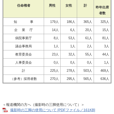
任命権者
男性
女性
計
昨年出席
者数
知 事
179人
186人
365人
325人
企 業 庁
14人
6人
20人
15人
病院事業庁
8人
53人
61人
81人
議会事務局
1人
1人
2人
3人
教育委員会
23人
32人
55人
44人
人事委員会
0人
0人
0人
1人
計
225人
278人
503人
469人
（参考）採用者数
270人
295人
565人
636人
＜報道機関の方へ（撮影時の三脚使用について）＞
撮影時の三脚の使用について [PDFファイル／161KB]