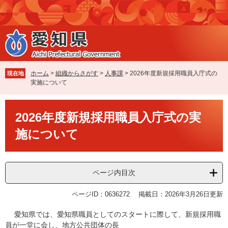
ペ
メ
ー
ニ
ジ
ュ
の
ー
先
を
頭
飛
で
ば
ホーム
>
組織からさがす
>
人事課
>
2026年度新規採用職員入庁式の
現在地
す
し
実施について
。
て
本
本
文
2026年度新規採用職員入庁式の実
文
へ
施について
ページ内目次
ページID：0636272
掲載日：2026年3月26日更新
愛知県では、愛知県職員としてのスタートに際して、新規採用職
員が一堂に会し、地方公共団体の長