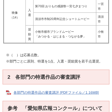
一宮
第70回 おりもの感謝祭一宮七夕まつり​
市
入
映像
選
清須
（14）
清須市市制20周年記念ショートムービー​
市
奨
小牧市都市ブランドムービー
小牧
励
「みつかる・はじまる・つながる夢」
市
賞
※（ ）は応募点数。
※部門ごとに原則、特選を1点、入選・奨励賞を若干点選奨。
2 各部門の特選作品の審査講評
各部門の特選作品の審査講評 [PDFファイル／1.16MB]
参考 「愛知県広報コンクール」について