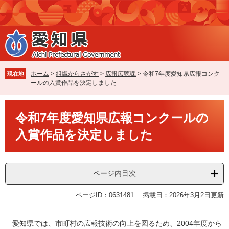
ペ
メ
ー
ニ
ジ
ュ
の
ー
先
を
頭
飛
で
ば
ホーム
>
組織からさがす
>
広報広聴課
>
令和7年度愛知県広報コンク
現在地
す
し
ールの入賞作品を決定しました
。
て
本
本
文
令和7年度愛知県広報コンクールの
文
へ
入賞作品を決定しました
ページ内目次
ページID：0631481
掲載日：2026年3月2日更新
愛知県では、市町村の広報技術の向上を図るため、2004年度から