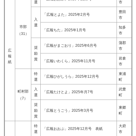
選
市
豊田
「
広報とよた」2025年2月号​
市
入
選
市部
知多
「広報ちた」2025年1月号​
市
（31）
蒲郡
「広報がまごおり」2025年6月号​
奨
市
広
励
報
岩倉
賞
「広報いわくら」2025年11月号​
紙
市
特
東浦
「広報ひがしうら」2025年12月号​
選
町
入
武豊
町村部
「広報たけとよ」2025年月7号​
選
町
（7）
奨
東郷
励
「広報とうごう」2025年3月号
町
賞
特
大府
「広報おおぶ」2025年12月号 表紙​
選
市