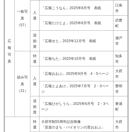
江南
「広報こうなん」2025年8月号 表紙​
市
一枚写
入
真
選
武豊
「広報たけとよ」2025年8月号 表紙​
（57）
町
奨
瀬戸
広
励
「広報せと」2025年12月号 表紙​
市
賞
報
写
特
知多
「広報ちた」2025年10月号 表紙​
真
選
市
大府
「広報おおぶ」2025年9月号 4・5ページ​
市
組み写
入
真
選
「広報とよあけ」2025年7月号 2・3ペー
豊明
（31）
ジ​
市
奨
「広報ひがしうら」2025年6月号 2・3ペ
東浦
励
ージ​
町
賞
特
大府市制55周年記念映像
大府
選
「音楽のまち・バイオリンの里おおぶ」
市