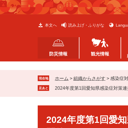
ペ
メ
ー
ニ
ジ
ュ
の
ー
本文へ
読み上げ・ふりがな
Langu
先
を
頭
飛
で
ば
す
し
防災情報
観光情報
。
て
本
文
ホーム
>
組織からさがす
>
感染症
へ
現在地
2024年度第1回愛知県感染症対策
足あと
本
文
2024年度第1回