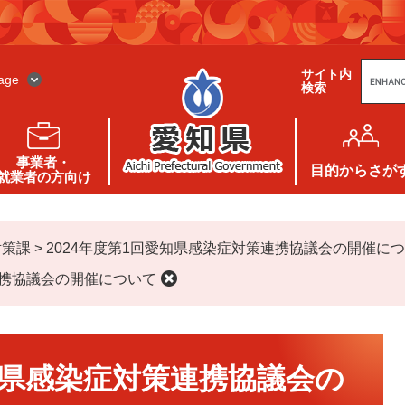
G
サイト内
o
age
検索
o
g
l
e
カ
ス
事業者・
タ
目的
からさが
就業者の方向け
ム
検
索
対策課
>
2024年度第1回愛知県感染症対策連携協議会の開催に
連携協議会の開催について
愛知県感染症対策連携協議会の