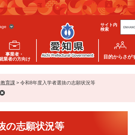
G
サイト内
o
age
検索
o
g
l
e
カ
ス
事業者・
タ
目的
からさが
就業者の方向け
ム
検
索
校教育課
>
令和8年度入学者選抜の志願状況等
抜の志願状況等