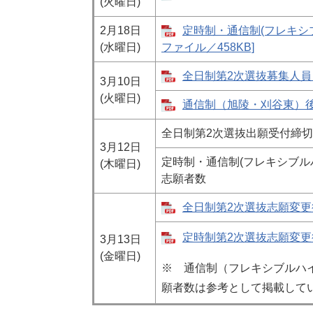
(火曜日)
2月18日
定時制・通信制(フレキシブ
(水曜日)
ファイル／458KB]
全日制第2次選抜募集人員 [
3月10日
(火曜日)
通信制（旭陵・刈谷東）後期
全日制第2次選抜出願受付締
3月12日
定時制・通信制(フレキシブル
(木曜日)
志願者数
全日制第2次選抜志願変更後
定時制第2次選抜志願変更後
3月13日
(金曜日)
※ 通信制（フレキシブルハ
願者数は参考として掲載して