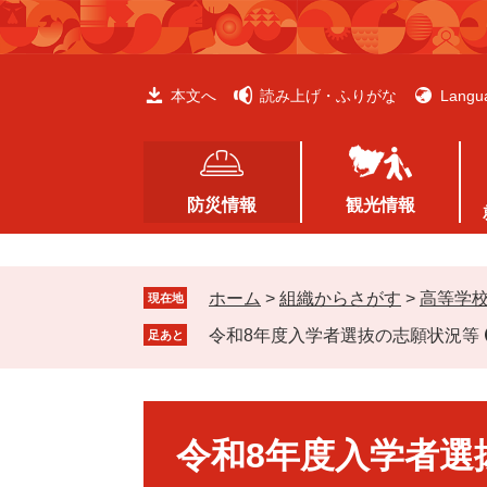
ペ
メ
ー
ニ
ジ
ュ
の
ー
本文へ
読み上げ・ふりがな
Langu
先
を
頭
飛
で
ば
す
し
防災情報
観光情報
。
て
本
文
ホーム
>
組織からさがす
>
高等学
へ
現在地
令和8年度入学者選抜の志願状況等
足あと
本
文
令和8年度入学者選