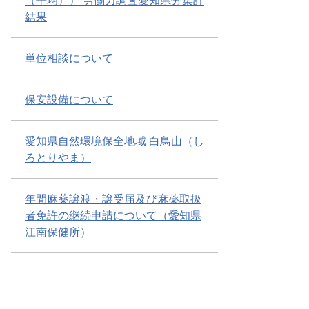
（平均）） 労働力調査愛知県分集計
結果
単位相談について
保安設備について
愛知県自然環境保全地域 白鳥山（し
ろとりやま）
年間麻薬譲渡・譲受届及び麻薬取扱
者免許の継続申請について（愛知県
江南保健所）