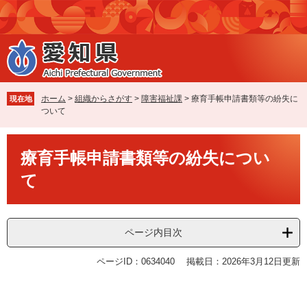
ペ
メ
ー
ニ
ジ
ュ
の
ー
先
を
頭
飛
で
ば
ホーム
>
組織からさがす
>
障害福祉課
>
療育手帳申請書類等の紛失に
現在地
す
し
ついて
。
て
本
本
文
療育手帳申請書類等の紛失につい
文
へ
て
ページ内目次
ページID：0634040
掲載日：2026年3月12日更新