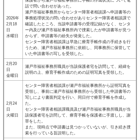
保護者から瀬戸市福祉事務所に手帳の作成状況について電
話で問い合わせがあった。
瀬戸市福祉事務所からセンター障害者相談課へ申請書等の
2026年
事務処理状況の問い合わせがありセンター障害者相談課で
2月18
確認したところ、当該申請書等の受理記録がなく、センタ
日
ー内及び瀬戸市福祉事務所内で捜索したが申請書等が見つ
水曜日
からず、申請書等の紛失が発覚した。
センター障害者相談課は早急に療育手帳作成の手続きを行
うため、瀬戸市福祉事務所に依頼し、同事務所に保管して
いた申請書等の写しを受領した。
2月20
瀬戸市福祉事務所職員が当該保護者宅を訪問して、経緯を
日
説明の上、療育手帳作成のための証明写真を受領した。
金曜日
センター障害者相談課が瀬戸市福祉事務所から証明写真を
受領し、事前に瀬戸市福祉事務所から受領した申請書等の
写しにより書面判定を行い、同日付で療育手帳を作成し
2月24
た。
日
センター障害者相談課職員及び瀬戸市福祉事務所職員が当
火曜日
該保護者宅を訪問して、療育手帳を保護者に手渡しし、謝
罪をした。
また、現時点で申請書は見つかっていないが、引き続き捜
索を行っている旨説明した。