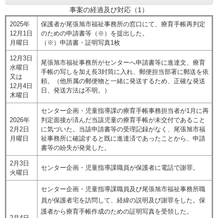
事案の経過及び対応（1）
2025年
​保護者が尾張旭市福祉事務所の窓口にて、療育手帳再判定
12月1日
のための申請書等（※）を提出した。
月曜日
（※）申請書・証明写真1枚
12月3日
尾張旭市福祉事務所がセンターへ申請書等に進達文、療育
水曜日
手帳の写しを加え長3封筒に入れ、郵便担当部署に郵送を依
又は
頼。（他所属の郵便物と一緒に発送するため、正確な発送
12月4日
日、発送方法は不明。）
木曜日
センター企画・児童指導課の療育手帳事務担当者が1月に再
2026年
判定面接が済んだ当該児童の療育手帳が未交付であること
2月2日
に気づいた。当該申請書等の受理記録がなく、尾張旭市福
月曜日
祉事務所に確認すると既に進達済であったことから、申請
書等の紛失が発覚した。
2月3日
センター企画・児童指導課職員が保護者に電話で謝罪。
火曜日
センター企画・児童指導課職員及び尾張旭市福祉事務所職
員が保護者宅を訪問して、経緯の説明及び謝罪をした。保
護者から療育手帳作成のための証明写真を受領した。
2月4日