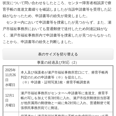
状況について問い合わせをしたところ、センター障害者相談課で療
育手帳の進達文書綴りを確認しましたが当該申請書等を受理した記
録がなかったため、申請書等の紛失が発覚しました。
センター内において申請書等を捜索したが見つからず、また、瀬
戸市福祉事務所においても普通郵便で送付したため到達記録がな
く、瀬戸市福祉事務所内で申請書等を捜索したが見つからなかった
ことから、申請書等の紛失と判断しました。
表のサイズを切り替える
事案の経過及び対応（2）
2025年
本人及び保護者が瀬戸市福祉事務所窓口にて、療育手帳再
11月26
判定のための申請書等（※）を提出した。
日
（※）申請書・証明写真1枚・療育手帳調査表
水曜日
瀬戸市福祉事務所がセンターへ申請書等に進達文、療育手
12月1
帳の写しを加えて長3封筒に入れ、瀬戸市役所郵便担当部署
日
が他所属用の郵便物と一緒に角2封筒に入れ、普通郵便で尾
月曜日
張県民事務所宛てに郵送。