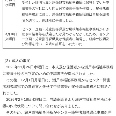
受領した証明写真と尾張旭市福祉事務所に保管していた申
水曜日
請書等の写しにより同日付で療育手帳を作成し、尾張旭市
福祉事務所に渡し、尾張旭市福祉事務所職員は再度保護者
宅を訪問し、保護者に手渡しした。
センター企画・児童指導課及び尾張旭市福祉事務所が引き
3月10日
続き申請書等を捜索したが見つからなかったため、センタ
火曜日
ー企画・児童指導課職員が保護者に架電し、経緯の説明及
び謝罪を行い、公表の許可をいただいた。
（2）成人の事案
2025年11月26日水曜日に、本人及び保護者から瀬戸市福祉事務所
に療育手帳の再判定のための申請書等が提出されました。
その後、12月1日月曜日に、瀬戸市福祉事務所からセンター障害
者相談課宛ての進達文と併せて申請書等が尾張県民事務所に郵送さ
れました。
2026年2月18日水曜日に、当該保護者より瀬戸市福祉事務所に手
帳の作成状況について問い合わせがありました。
そのため、瀬戸市福祉事務所がセンター障害者相談課に事務処理