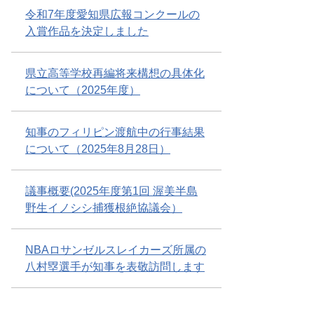
令和7年度愛知県広報コンクールの
入賞作品を決定しました
県立高等学校再編将来構想の具体化
について（2025年度）
知事のフィリピン渡航中の行事結果
について（2025年8月28日）
議事概要(2025年度第1回 渥美半島
野生イノシシ捕獲根絶協議会）
NBAロサンゼルスレイカーズ所属の
八村塁選手が知事を表敬訪問します