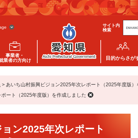
G
サイト内
o
age
検索
o
g
l
e
カ
ス
事業者・
タ
目的
からさが
就業者の方向け
ム
検
索
課
>
あいち山村振興ビジョン2025年次レポート（2025年度版
レポート（2025年度版）を作成しました
ョン2025年次レポート