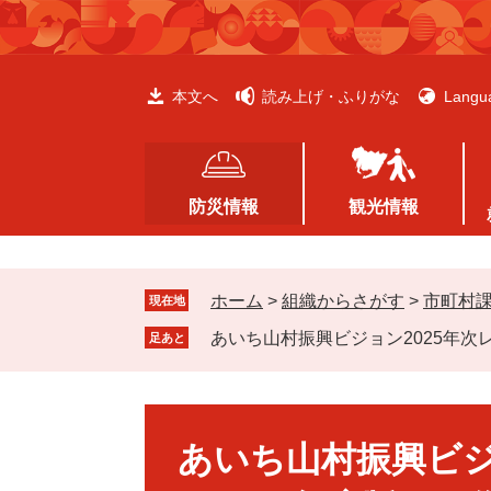
ペ
メ
ー
ニ
ジ
ュ
の
ー
本文へ
読み上げ・ふりがな
Langu
先
を
頭
飛
で
ば
す
し
防災情報
観光情報
。
て
本
文
ホーム
>
組織からさがす
>
市町村
へ
現在地
あいち山村振興ビジョン2025年次
足あと
本
文
あいち山村振興ビジ