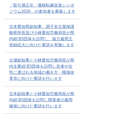
「取引適正化・価格転嫁促進シンポ
ジウム2026」​の参加者を募集します
古本愛知県副知事、調子名古屋保護
観察所長及び小林愛知労働局長が県
内経済5団体を訪問し、協力雇用主
登録拡大に向けた要請を実施します
古瀬副知事と小林愛知労働局長が県
内主要経済5団体を訪問し若者や女
性に選ばれる地域の働き方・職場改
革等に向けた要請を行います
古本副知事と小林愛知労働局長が県
内経済5団体を訪問し障害者の雇用
確保に向けた要請を行います