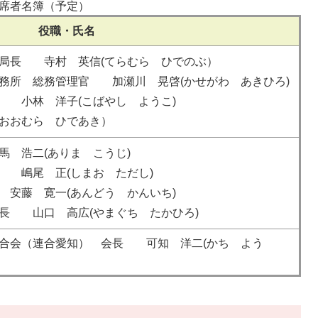
席者名簿（予定）
役職・氏名
 局長 寺村 英信(てらむら ひでのぶ）
務所 総務管理官 加瀬川 晃啓(かせがわ あきひろ)
長 小林 洋子(こばやし ようこ)
（おおむら ひであき）
馬 浩二(ありま こうじ)
長 嶋尾 正(しまお ただし)
 安藤 寛一(あんどう かんいち)
会長 山口 高広(やまぐち たかひろ)
合会（連合愛知） 会長 可知 洋二(かち よう