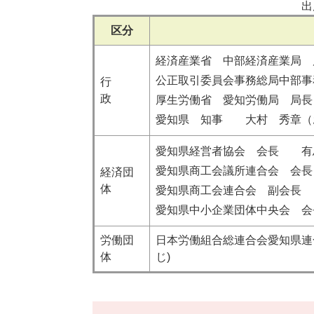
出
区分
経済産業省 中部経済産業局
公正取引委員会事務総局中部事
行
政
厚生労働省 愛知労働局 局
愛知県 知事 大村 秀章
愛知県経営者協会 会長 有
愛知県商工会議所連合会 会
経済団
体
愛知県商工会連合会 副会長
愛知県中小企業団体中央会 
労働団
日本労働組合総連合会愛知県連
体
じ)