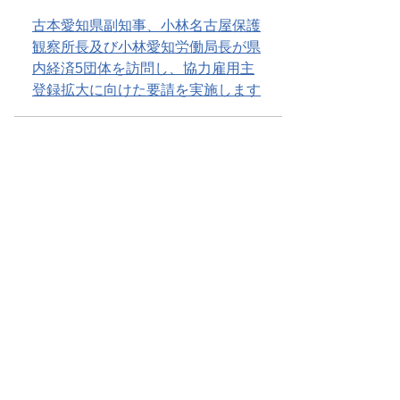
古本愛知県副知事、小林名古屋保護
観察所長及び小林愛知労働局長が県
内経済5団体を訪問し、協力雇用主
登録拡大に向けた要請を実施します