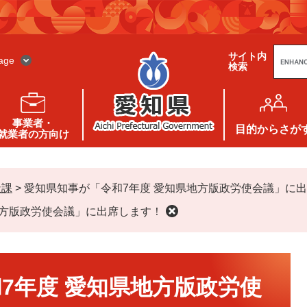
G
サイト内
o
age
検索
o
g
l
e
カ
ス
事業者・
タ
目的
からさが
就業者の方向け
ム
検
索
祉課
>
愛知県知事が「令和7年度 愛知県地方版政労使会議」に
地方版政労使会議」に出席します！
7年度 愛知県地方版政労使