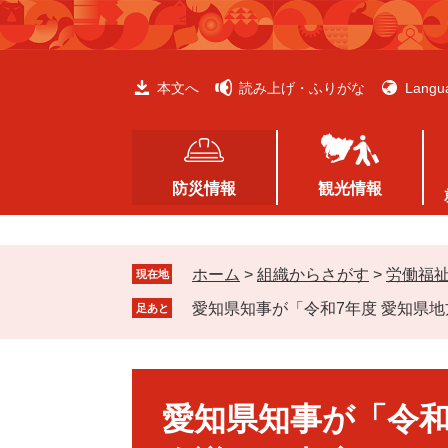
ペ
メ
ー
ニ
ジ
ュ
の
ー
本文へ
読み上げ・ふりがな
Langu
先
を
頭
飛
で
ば
す
し
防災情報
観光情報
。
て
本
文
ホーム
>
組織からさがす
>
労働福
へ
現在地
愛知県知事が「令和7年度 愛知県
足あと
本
文
愛知県知事が「令和