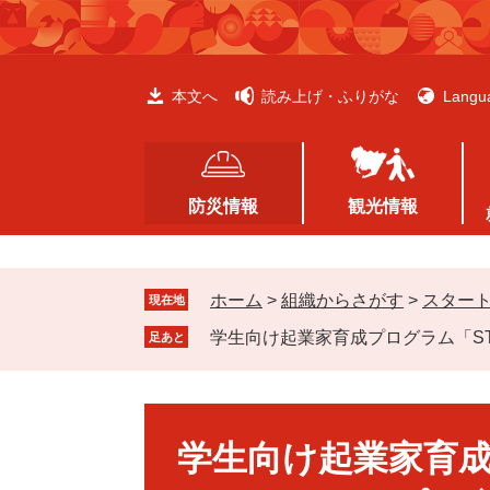
ペ
メ
ー
ニ
ジ
ュ
の
ー
本文へ
読み上げ・ふりがな
Langu
先
を
頭
飛
で
ば
す
し
防災情報
観光情報
。
て
本
文
ホーム
>
組織からさがす
>
スター
へ
現在地
学生向け起業家育成プログラム「S
足あと
本
文
学生向け起業家育成