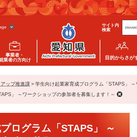
G
サイト内
o
age
検索
o
g
l
e
カ
ス
事業者・
タ
目的
からさが
就業者の方向け
ム
検
索
トアップ推進課
>
学生向け起業家育成プログラム「STAPS」 
TAPS」 ～ワークショップの参加者を募集します！～
プログラム「STAPS」 ～