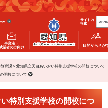
G
サイト内
o
age
検索
o
g
l
e
カ
ス
事業者・
タ
目的
からさが
就業者の方向け
ム
検
索
援教育課
>
愛知県立天白あいおい特別支援学校の開校について
の開校について
おい特別支援学校の開校につ