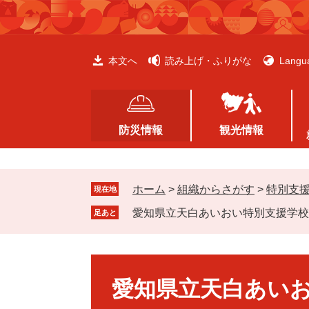
ペ
メ
ー
ニ
ジ
ュ
の
ー
本文へ
読み上げ・ふりがな
Langu
先
を
頭
飛
で
ば
す
し
防災情報
観光情報
。
て
本
文
ホーム
>
組織からさがす
>
特別支
へ
現在地
愛知県立天白あいおい特別支援学校
足あと
本
文
愛知県立天白あい