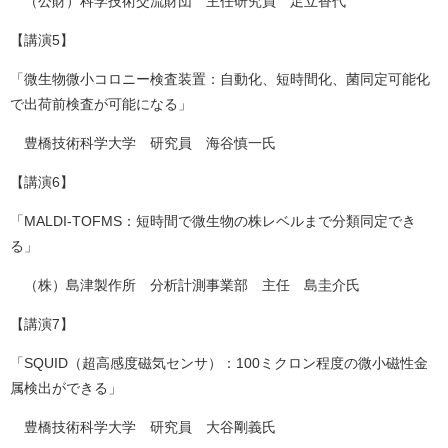
（公財）科学技術交流財団 主任研究員 足立香代
【講演5】
「微生物微小コロニー検査装置：自動化、短時間化、菌同定可能化
で出荷前検査が可能になる」
豊橋技術科学大学 研究員 海谷慎一氏
【講演6】
「MALDI-TOFMS：短時間で微生物の株レベルまで分類同定でき
る」
（株）島津製作所 分析計測事業部 主任 島圭介氏
【講演7】
「SQUID（超高感度磁気センサ）：100ミクロン程度の微小磁性金
属検出ができる」
豊橋技術科学大学 研究員 大谷剛義氏