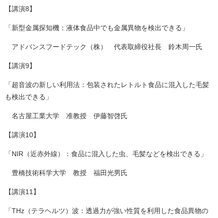
【講演8】
「新型金属探知機：液体食品中でも金属異物を検出できる」
アドバンスフードテック（株） 代表取締役社長 鈴木周一氏
【講演9】
「超音波の新しい利用法：包装されたレトルト食品に混入した毛髪
も検出できる」
名古屋工業大学 准教授 伊藤智啓氏
【講演10】
「NIR（近赤外線）：食品に混入した虫、毛髪などを検出できる」
豊橋技術科学大学 教授 福田光男氏
【講演11】
「THz（テラヘルツ）波：透過力が強い性質を利用した食品異物の