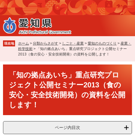
ペ
メ
ー
ニ
ジ
ュ
の
ー
先
を
頭
飛
で
ば
ホーム
>
分類からさがす
>
しごと・産業
>
愛知のものづくり
>
産業・
現在地
す
し
科学技術
>
「知の拠点あいち」重点研究プロジェクト公開セミナー
。
て
2013（食の安心・安全技術開発）の資料を公開します！
本
文
本
へ
「知の拠点あいち」重点研究プロ
文
ジェクト公開セミナー2013（食の
安心・安全技術開発）の資料を公開
します！
ページ内目次