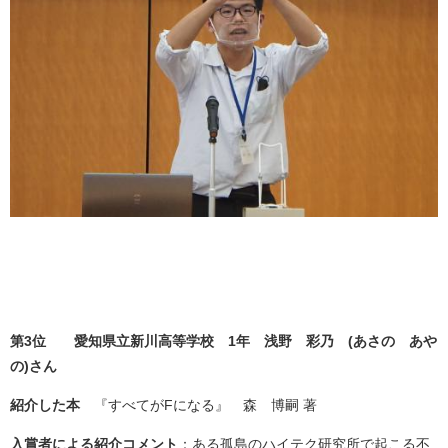
第3位 愛知県立新川高等学校 1年 浅野 彩乃
(あさの あや
の
)
さん
紹介した本
『すべてがFになる』 森 博嗣 著
入賞者による紹介コメント
：ある孤島のハイテク研究所で起こる不