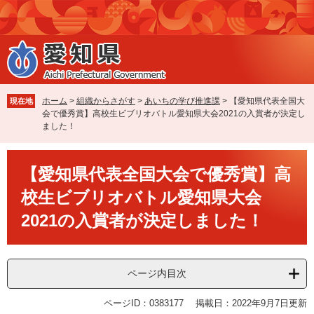
ペ
メ
ー
ニ
ジ
ュ
の
ー
先
を
頭
飛
で
ば
ホーム
>
組織からさがす
>
あいちの学び推進課
>
【愛知県代表全国大
現在地
す
し
会で優秀賞】高校生ビブリオバトル愛知県大会2021の入賞者が決定し
。
て
ました！
本
文
本
へ
【愛知県代表全国大会で優秀賞】高
文
校生ビブリオバトル愛知県大会
2021の入賞者が決定しました！
ページ内目次
ページID：0383177
掲載日：2022年9月7日更新