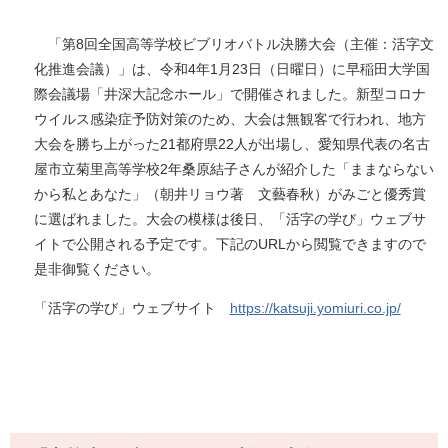
「第8回全国高等学校ビブリオバトル決勝大会（主催：活字文
化推進会議）」は、令和4年1月23日（日曜日）に早稲田大学国
際会議場「井深大記念ホール」で開催されました。新型コロナ
ウイルス感染症予防対策のため、大会は無観客で行われ、地方
大会を勝ち上がった21都府県22人が出場し、愛知県代表の名古
屋市立菊里高等学校2年桑原結子さんが紹介した「ままならない
から私とあなた」（朝井リョウ著 文藝春秋）がみごと優秀賞
に選ばれました。大会の模様は後日、「活字の学び」ウェブサ
イトで公開される予定です。下記のURLから閲覧できますので
是非御覧ください。
「活字の学び」ウェブサイト
https://katsuji.yomiuri.co.jp/