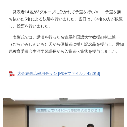
発表者14名が3グループに分かれて予選を行い※1、予選を勝
ち抜いた5名による決勝を行いました。当日は、64名の方が観覧
し、投票を行いました。
表彰式では、講演を行った名古屋外国語大学教授の村上慎一
（むらかみしんいち）氏から優勝者に楯と記念品を授与し、愛知
県教育委員会生涯学習課長から入賞者へ賞状を授与しました。
大会結果広報用チラシ [PDFファイル／432KB]