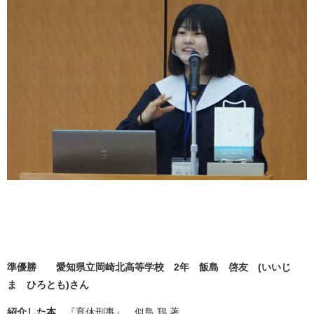
準優勝 愛知県立岡崎北高等学校 2年 飯島
啓友
(いいじ
ま
ひろとも)
さん
紹介した本
『育休刑事』 似鳥 鶏 著