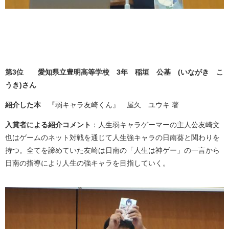
第3位 愛知県立豊明高等学校 3年 稲垣 公基
(いながき こ
うき
)
さん
紹介した本
『弱キャラ友崎くん』 屋久 ユウキ 著
入賞者による紹介コメント
：人生弱キャラゲーマーの主人公友崎文
也はゲームのネット対戦を通じて人生強キャラの日南葵と関わりを
持つ。全てを諦めていた友崎は日南の「人生は神ゲー」の一言から
日南の指導により人生の強キャラを目指していく。