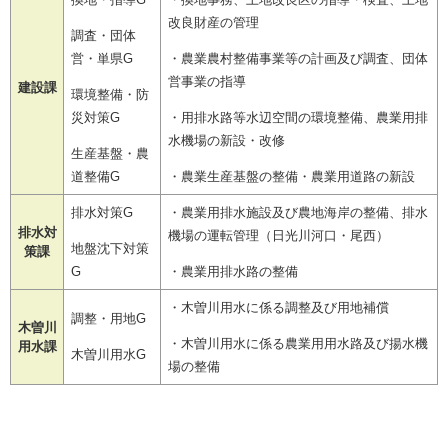
改良財産の管理
調査・団体
営・単県G
・農業農村整備事業等の計画及び調査、団体
営事業の指導
建設課
環境整備・防
災対策G
・用排水路等水辺空間の環境整備、農業用排
水機場の新設・改修
生産基盤・農
道整備G
・農業生産基盤の整備・農業用道路の新設
排水対策G
・農業用排水施設及び農地海岸の整備、排水
排水対
機場の運転管理（日光川河口・尾西）
地盤沈下対策
策課
G
・農業用排水路の整備
・木曽川用水に係る調整及び用地補償
調整・用地G
木曽川
・木曽川用水に係る農業用用水路及び揚水機
用水課
木曽川用水G
場の整備