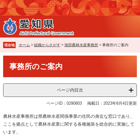
ペ
メ
ー
ニ
ジ
ュ
の
ー
先
を
頭
飛
で
ば
ホーム
>
組織からさがす
>
海部農林水産事務所
>
事務所のご案内
現在地
す
し
。
て
本
本
事務所のご案内
文
文
へ
ページ内目次
ページID：0290803
掲載日：2023年8月4日更新
農林水産事務所は県農林水産関係事業の住民の身近な窓口であり、
ここを拠点として農林水産業に関する各種施策を総合的に実施して
います。