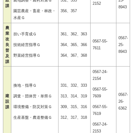
政
農地調整・農村対策Ｇ
352、353
25-
2152
課
8943
園芸農産・畜産・林政・
356、357
水産Ｇ
農
業
担い手育成Ｇ
361、362、363
0567-
改
0567-55-
良
技術経営指導Ｇ
364、365、366
25-
7611
普
8943
野菜経営指導Ｇ
364、367、368
及
課
0567-24-
2154
換地・指導Ｇ
331、332、333
0567-55-
0567-
建
調査・団体営・単県Ｇ
313、314、319
7609
設
26-
環境整備・防災対策Ｇ
309、315、316
0567-55-
課
6362
7619
生産基盤・農道整備Ｇ
312、317、318
0567-24-
2153