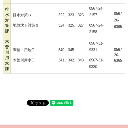
0567-24-
排
0567-
水
排水対策Ｇ
322、323、326
2157
対
26-
地盤沈下対策Ｇ
324、325、327
0567-24-
策
6365
課
2158
木
0567-31-
曽
0567-
調整・用地G
340、345
9331
川
26-
用
木曽川用水G
341、342、343
0567-31-
6365
水
9330
課