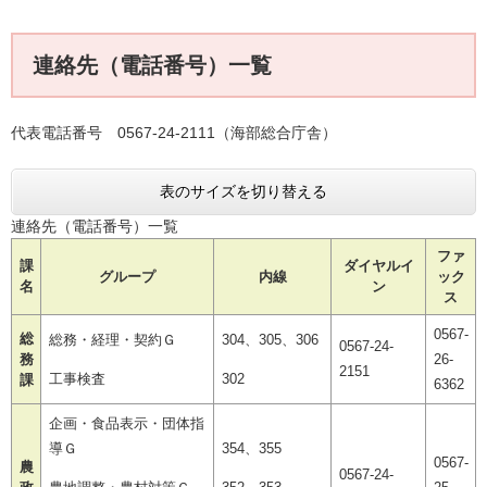
連絡先（電話番号）一覧
代表電話番号 0567-24-2111（海部総合庁舎）
表のサイズを切り替える
連絡先（電話番号）一覧
ファ
課
ダイヤルイ
グループ
内線
ック
名
ン
ス
0567-
総
総務・経理・契約Ｇ
304、305、306
0567-24-
務
26-
2151
工事検査
302
課
6362
企画・食品表示・団体指
導Ｇ
354、355
0567-
農
0567-24-