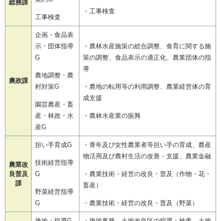
総務課
・工事検査
工事検査
企画・食品表
示・団体指導
・農林水産施策の総合調整、食育に関する施
G
策の調整、食品表示の適正化、農業団体の指
導
農地調整・農
農政課
村対策G
・農地の転用等の利用調整、農業経営体の育
成支援
園芸農産・畜
産・林政・水
・農林水産業の振興
産G
担い手育成G
・青年及び女性農業者等担い手の育成、農産
物活用及び農村生活の改善・支援、農業金融
技術経営指導
農業改
良普及
G
・農業技術・経営の改良・普及（作物・花・
課
畜産）
野菜経営指導
G
・農業技術・経営の改良・普及（野菜）
換地・指導G
・換地事務、土地改良区の指導・検査、土地