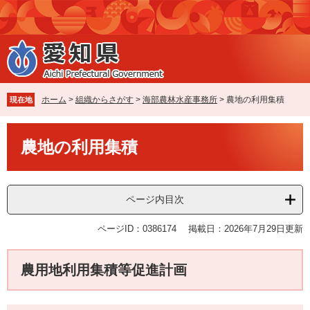
ペ
メ
ー
ニ
ジ
ュ
の
ー
先
を
頭
飛
で
ば
ホーム
>
組織からさがす
>
海部農林水産事務所
>
農地の利用集積
現在地
す
し
。
て
本
本
農地の利用集積
文
文
へ
ページ内目次
ページID：0386174
掲載日：2026年7月29日更新
農用地利用集積等促進計画