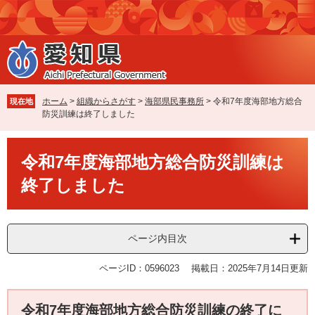
ペ
メ
ー
ニ
ジ
ュ
の
ー
先
を
頭
飛
で
ば
ホーム
>
組織からさがす
>
海部県民事務所
>
令和7年度海部地方総合
現在地
す
し
防災訓練は終了しました
。
て
本
本
文
令和7年度海部地方総合防災訓練は
文
へ
終了しました
ページ内目次
ページID：0596023
掲載日：2025年7月14日更新
令和7年度海部地方総合防災訓練の終了に