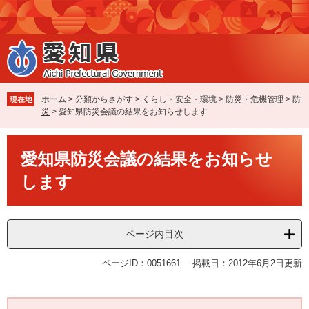
ペ
メ
ー
ニ
ジ
ュ
の
ー
先
を
頭
飛
で
ば
ホーム
>
分類からさがす
>
くらし・安全・環境
>
防災・危機管理
>
防
現在地
す
し
災
>
愛知県防災会議の結果をお知らせします
。
て
本
本
文
愛知県防災会議の結果をお知らせ
文
へ
します
ページ内目次
ページID：0051661
掲載日：2012年6月2日更新