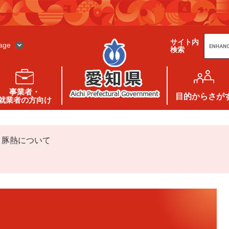
G
サイト内
o
age
検索
o
g
l
e
カ
ス
事業者・
タ
目的
からさが
就業者の方向け
ム
検
索
>
豚熱について