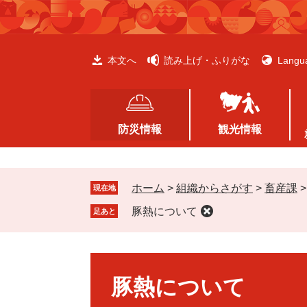
ペ
メ
ー
ニ
ジ
ュ
の
ー
本文へ
読み上げ・ふりがな
Langu
先
を
頭
飛
で
ば
す
し
防災情報
観光情報
。
て
本
文
ホーム
>
組織からさがす
>
畜産課
へ
現在地
豚熱について
足あと
本
文
豚熱について