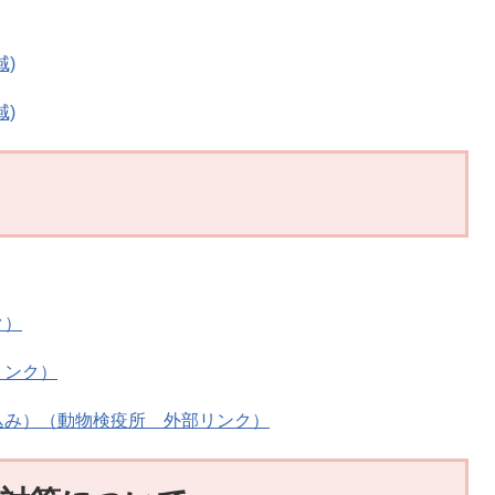
)
)
ク）
リンク）
込み）（動物検疫所 外部リンク）