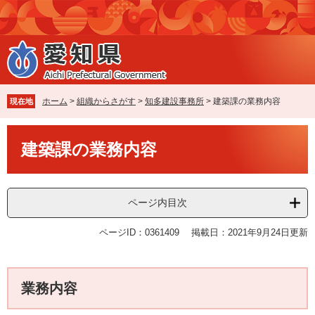
ペ
メ
ー
ニ
ジ
ュ
の
ー
先
を
頭
飛
で
ば
ホーム
>
組織からさがす
>
知多建設事務所
>
建築課の業務内容
現在地
す
し
。
て
本
本
建築課の業務内容
文
文
へ
ページ内目次
ページID：0361409
掲載日：2021年9月24日更新
業務内容