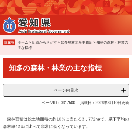
ペ
メ
ー
ニ
ジ
ュ
の
ー
先
を
頭
飛
で
ば
ホーム
>
組織からさがす
>
知多農林水産事務所
>
知多の森林・林業の
現在地
す
し
主な指標
。
て
本
本
文
知多の森林・林業の主な指標
文
へ
ページ内目次
ページID：0317500
掲載日：2026年3月10日更新
森林面積は総土地面積の約10％に当たる3，772haで、県下平均の
森林率42％に比べて非常に低くなっています。