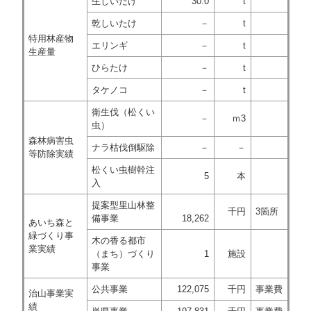
生しいたけ
30.0
t
乾しいたけ
－
t
特用林産物
エリンギ
－
t
生産量
ひらたけ
－
t
タケノコ
－
t
衛生伐（松くい
－
ｍ3
虫）
森林病害虫
ナラ枯伐倒駆除
－
－
等防除実績
松くい虫樹幹注
5
本
入
提案型里山林整
千円
3箇所
備事業
18,262
あいち森と
緑づくり事
木の香る都市
業実績
（まち）づくり
1
施設
事業
公共事業
122,075
千円
事業費
治山事業実
績