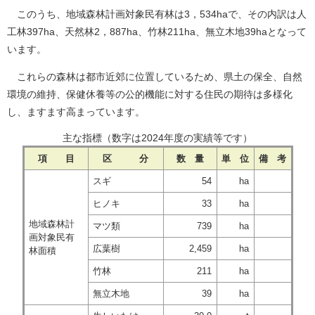
このうち、地域森林計画対象民有林は3，534haで、その内訳は人
工林397ha、天然林2，887ha、竹林211ha、無立木地39haとなって
います。
これらの森林は都市近郊に位置しているため、県土の保全、自然
環境の維持、保健休養等の公的機能に対する住民の期待は多様化
し、ますます高まっています。
主な指標（数字は2024年度の実績等です）
項 目
区 分
数 量
単 位
備 考
スギ
54
ha
ヒノキ
33
ha
地域森林計
マツ類
739
ha
画対象民有
広葉樹
2,459
ha
林面積
竹林
211
ha
無立木地
39
ha