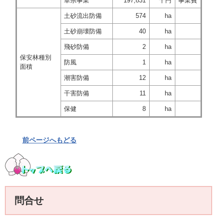
単県事業
197,831
千円
事業費
土砂流出防備
574
ha
土砂崩壊防備
40
ha
飛砂防備
2
ha
保安林種別
防風
1
ha
面積
潮害防備
12
ha
干害防備
11
ha
保健
8
ha
前ページへもどる
問合せ