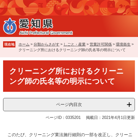
ペ
メ
ー
ニ
ジ
ュ
の
ー
先
を
頭
飛
で
ば
ホーム
>
分類からさがす
>
しごと・産業
>
営業許可関係
>
環境衛生
>
現在地
す
し
クリーニング所におけるクリーニング師の氏名等の明示について
。
て
本
本
文
クリーニング所におけるクリーニ
文
へ
ング師の氏名等の明示について
ページ内目次
ページID：0335201
掲載日：2021年4月1日更新
このたび、クリーニング業法施行細則の一部を改正し、クリーニ