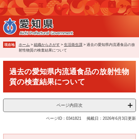
ペ
メ
ー
ニ
ジ
ュ
の
ー
先
を
頭
飛
で
ば
ホーム
>
組織からさがす
>
生活衛生課
>
過去の愛知県内流通食品の放
現在地
す
し
射性物質の検査結果について
。
て
本
本
文
過去の愛知県内流通食品の放射性物
文
へ
質の検査結果について
ページ内目次
ページID：0341821
掲載日：2026年6月3日更新