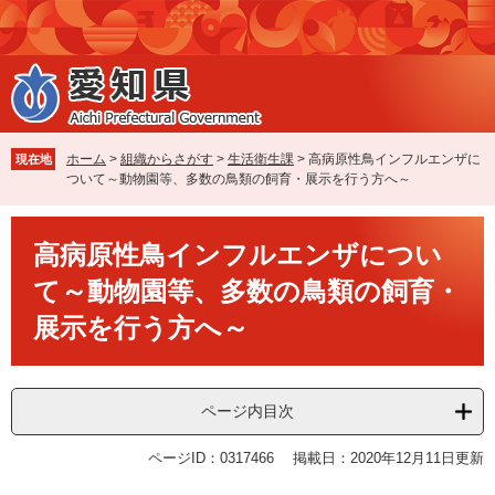
ペ
メ
ー
ニ
ジ
ュ
の
ー
先
を
頭
飛
で
ば
ホーム
>
組織からさがす
>
生活衛生課
>
高病原性鳥インフルエンザに
現在地
す
し
ついて～動物園等、多数の鳥類の飼育・展示を行う方へ～
。
て
本
本
文
高病原性鳥インフルエンザについ
文
へ
て～動物園等、多数の鳥類の飼育・
展示を行う方へ～
ページ内目次
ページID：0317466
掲載日：2020年12月11日更新