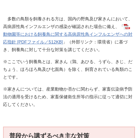
多数の鳥類を飼養される方は、国内の野鳥及び家きんにおいて、
高病原性鳥インフルエンザの感染が確認された場合に備え、「
動物園等における飼養鳥に関する高病原性鳥インフルエンザへの対
応指針 [PDFファイル／512KB]
」（外部リンク：環境省）に基づ
き、飼養鳥に対して十分な対策を講じてください。
※ここでいう飼養鳥とは、家きん（鶏、あひる、うずら、きじ、だ
ちょう、ほろほろ鳥及び七面鳥）を除く、飼育されている鳥類のこ
とです。
※家きんについては、産業動物か否かに関わらず、家畜伝染病予防
法の適用を受けるため、家畜保健衛生所等の指示に従って適切に対
応してください。
普段から講ずるべき主な対策